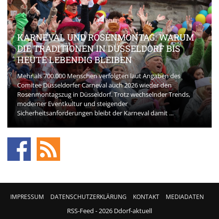
KARNEVAL UND ROSENMONTAG: WARUM
DIE TRADITIONEN IN DÜSSELDORF BIS
HEUTE LEBENDIG BLEIBEN
Mehr als 700.000 Menschen verfolgten laut Angaben des
Comitee Düsseldorfer Carneval auch 2026 wieder den
Rosenmontagszug in Düsseldorf. Trotz wechselnder Trends,
moderner Eventkultur und steigender
Sicherheitsanforderungen bleibt der Karneval damit ...
IMPRESSUM
DATENSCHUTZERKLÄRUNG
KONTAKT
MEDIADATEN
RSS-Feed
- 2026 Ddorf-aktuell