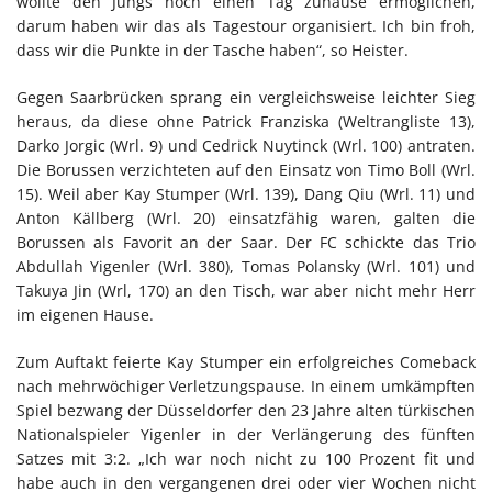
wollte den Jungs noch einen Tag zuhause ermöglichen,
darum haben wir das als Tagestour organisiert. Ich bin froh,
dass wir die Punkte in der Tasche haben“, so Heister.
Gegen Saarbrücken sprang ein vergleichsweise leichter Sieg
heraus, da diese ohne Patrick Franziska (Weltrangliste 13),
Darko Jorgic (Wrl. 9) und Cedrick Nuytinck (Wrl. 100) antraten.
Die Borussen verzichteten auf den Einsatz von Timo Boll (Wrl.
15). Weil aber Kay Stumper (Wrl. 139), Dang Qiu (Wrl. 11) und
Anton Källberg (Wrl. 20) einsatzfähig waren, galten die
Borussen als Favorit an der Saar. Der FC schickte das Trio
Abdullah Yigenler (Wrl. 380), Tomas Polansky (Wrl. 101) und
Takuya Jin (Wrl, 170) an den Tisch, war aber nicht mehr Herr
im eigenen Hause.
Zum Auftakt feierte Kay Stumper ein erfolgreiches Comeback
nach mehrwöchiger Verletzungspause. In einem umkämpften
Spiel bezwang der Düsseldorfer den 23 Jahre alten türkischen
Nationalspieler Yigenler in der Verlängerung des fünften
Satzes mit 3:2. „Ich war noch nicht zu 100 Prozent fit und
habe auch in den vergangenen drei oder vier Wochen nicht