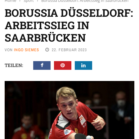
Home
›
Sport
›
Borussia Düsseldorf: Arbeitssieg in Saarbrücken
BORUSSIA DÜSSELDORF:
ARBEITSSIEG IN
SAARBRÜCKEN
VON
INGO SIEMES
22. FEBRUAR 2023
TEILEN: