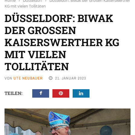
Home
›
Düsseldorf
›
Düsseldorf: Biwak der Großen Kaiserswerther
KG mit vielen Tollitäten
DÜSSELDORF: BIWAK
DER GROSSEN K
AISERSWERTHER KG M
IT VIELEN T
OLLITÄTEN
VON
UTE NEUBAUER
21. JANUAR 2023
TEILEN: