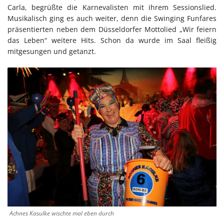
Carla, begrüßte die Karnevalisten mit ihrem Sessionslied.
Musikalisch ging es auch weiter, denn die Swinging Funfares
präsentierten neben dem Düsseldorfer Mottolied „Wir feiern
das Leben“ weitere Hits. Schon da wurde im Saal fleißig
mitgesungen und getanzt.
Achnes Kasulke wischte mal eben durch