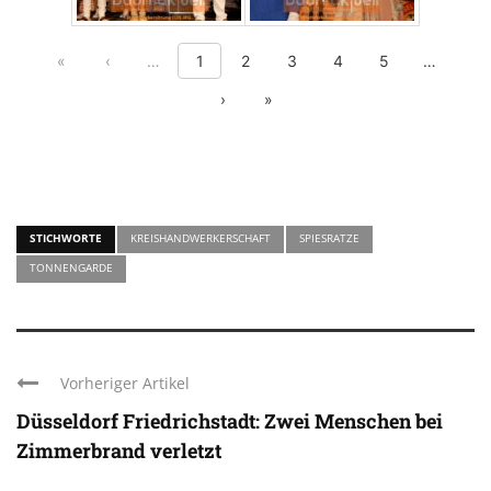
First page
Previous page
Show previous 5 pages
Show nex
«
‹
…
1
2
3
4
5
…
Next page
Last page
›
»
STICHWORTE
KREISHANDWERKERSCHAFT
SPIESRATZE
TONNENGARDE
Vorheriger Artikel
Düsseldorf Friedrichstadt: Zwei Menschen bei
Zimmerbrand verletzt