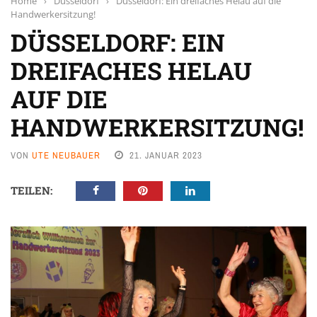
Home
›
Düsseldorf
›
Düsseldorf: Ein dreifaches Helau auf die
Handwerkersitzung!
DÜSSELDORF: EIN
DREIFACHES HELAU
AUF DIE
HANDWERKERSITZUNG!
VON
UTE NEUBAUER
21. JANUAR 2023
TEILEN: