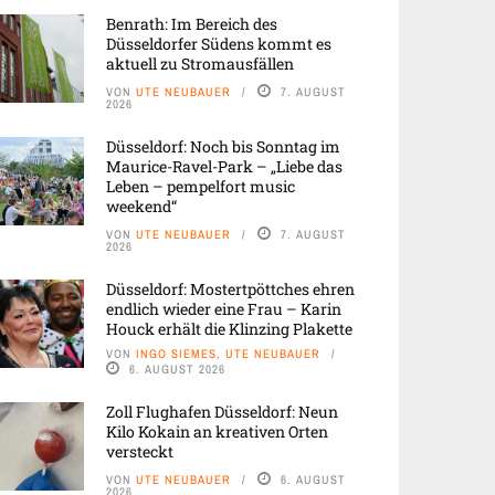
Benrath: Im Bereich des
Düsseldorfer Südens kommt es
aktuell zu Stromausfällen
VON
UTE NEUBAUER
7. AUGUST
2026
Düsseldorf: Noch bis Sonntag im
Maurice-Ravel-Park – „Liebe das
Leben – pempelfort music
weekend“
VON
UTE NEUBAUER
7. AUGUST
2026
Düsseldorf: Mostertpöttches ehren
endlich wieder eine Frau – Karin
Houck erhält die Klinzing Plakette
VON
INGO SIEMES, UTE NEUBAUER
6. AUGUST 2026
Zoll Flughafen Düsseldorf: Neun
Kilo Kokain an kreativen Orten
versteckt
VON
UTE NEUBAUER
6. AUGUST
2026