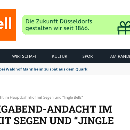
WIRTSCHAFT
KULTUR
SPORT
AM RAND(
bei Waldhof Mannheim zu spät aus dem Quark: 1:2 Niederlage
ht im Hauptbahnhof mit Segen und “Jingle Bells”
LIGABEND-ANDACHT IM
T SEGEN UND “JINGLE