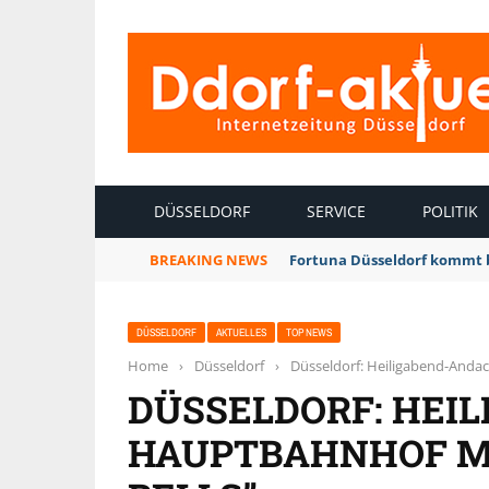
INTERNETZEITUNG DÜSSELDORF
DÜSSELDORF
SERVICE
POLITIK
BREAKING NEWS
Fortuna Düsseldorf kommt 
DÜSSELDORF
AKTUELLES
TOP NEWS
Home
›
Düsseldorf
›
Düsseldorf: Heiligabend-Andac
DÜSSELDORF: HEI
HAUPTBAHNHOF MI