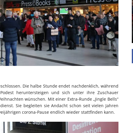
UNTERSTÜTZEN
Die Inspiration des industriellen Chics sind die
Werkshallen des Industriezeitalters. Die Basis für
diesen Stil sind große Räume, schlicht gehalten
mit rustikalen Elementen und großen
Fensterflächen. Wie so vieles wurde ...
geschlossen. Die halbe Stunde endet nachdenklich, während
odest heruntersteigen und sich unter ihre Zuschauer
ihnachten wünschen. Mit einer Extra-Runde „Jingle Bells“
ienst. Sie begleiten sie Andacht schon seit vielen Jahren
weijährigen corona-Pause endlich wieder stattfinden kann.