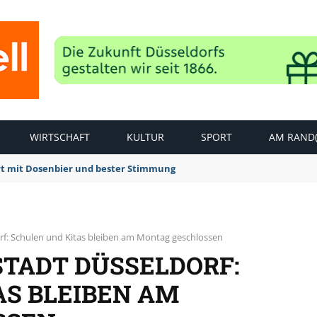
WIRTSCHAFT
KULTUR
SPORT
AM RAND(
rt mit Dosenbier und bester Stimmung
rf: Schulen und Kitas bleiben am Montag geschlossen
STADT DÜSSELDORF:
AS BLEIBEN AM