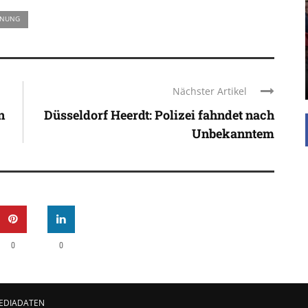
UNTERSTÜTZEN
RNUNG
Die Inspiration des industriellen Chics sind die
Werkshallen des Industriezeitalters. Die Basis für
diesen Stil sind große Räume, schlicht gehalten
mit rustikalen Elementen und großen
Fensterflächen. Wie so vieles wurde ...
Nächster Artikel
n
Düsseldorf Heerdt: Polizei fahndet nach
Unbekanntem
0
0
EDIADATEN