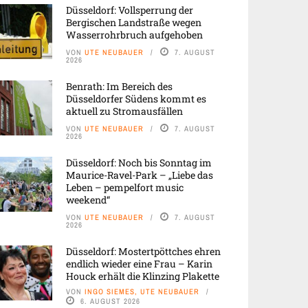
Düsseldorf: Vollsperrung der
Bergischen Landstraße wegen
Wasserrohrbruch aufgehoben
VON
UTE NEUBAUER
7. AUGUST
2026
Benrath: Im Bereich des
Düsseldorfer Südens kommt es
aktuell zu Stromausfällen
VON
UTE NEUBAUER
7. AUGUST
2026
Düsseldorf: Noch bis Sonntag im
Maurice-Ravel-Park – „Liebe das
Leben – pempelfort music
weekend“
VON
UTE NEUBAUER
7. AUGUST
2026
Düsseldorf: Mostertpöttches ehren
endlich wieder eine Frau – Karin
Houck erhält die Klinzing Plakette
VON
INGO SIEMES, UTE NEUBAUER
6. AUGUST 2026