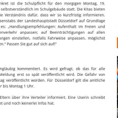
kret ist die Schulpflicht für den morgigen Montag, 19.
elbstverständlich im Schulgebäude statt. Die Kitas bieten
e Verständnis dafür, dass wir so kurzfristig informieren.
risenstabs der Landeshauptstadt Düsseldorf auf Grundlage
es: „Handlungsempfehlungen: Aufenthalt im Freien und
nverkehr anpassen; auf Beeinträchtigungen auf allen
ngen einstellen, notfalls Fahrweise anpassen, möglichst
.“ Passen Sie gut auf sich auf!”
gläubig kommentiert. Es wird gefragt, ob das für alle
eldung erst so spät veröffentlicht wird. Die Gefahr von
ag veröffentlicht worden. Für Düsseldorf gilt die amtliche
r bis Montag 1 Uhr.
INDUSTRIELLER CHIC: WIE
ltern über ihre Verteiler informiert. Eine Userin schreibt
KUNSTSTOFFFENSTER DEN
et und noch keinerlei Infos hat.
LOFT-STIL IN IHREM
EINFAMILIENHAUS