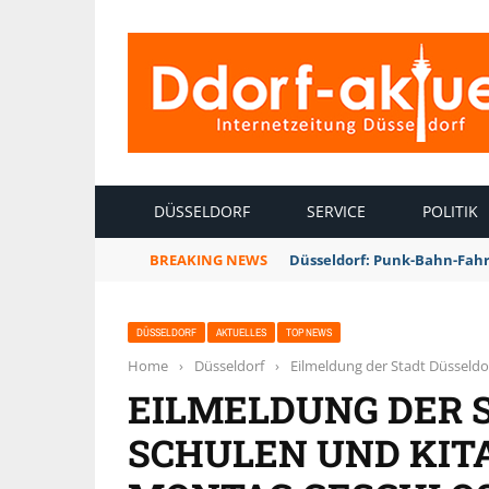
INTERNETZEITUNG DÜSSELDORF
DÜSSELDORF
SERVICE
POLITIK
BREAKING NEWS
Düsseldorf: Punk-Bahn-Fah
DÜSSELDORF
AKTUELLES
TOP NEWS
Home
›
Düsseldorf
›
Eilmeldung der Stadt Düsseldo
EILMELDUNG DER 
SCHULEN UND KIT