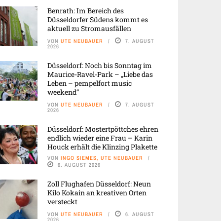
Benrath: Im Bereich des
Düsseldorfer Südens kommt es
aktuell zu Stromausfällen
VON
UTE NEUBAUER
7. AUGUST
2026
Düsseldorf: Noch bis Sonntag im
Maurice-Ravel-Park – „Liebe das
Leben – pempelfort music
weekend“
VON
UTE NEUBAUER
7. AUGUST
2026
Düsseldorf: Mostertpöttches ehren
endlich wieder eine Frau – Karin
Houck erhält die Klinzing Plakette
VON
INGO SIEMES, UTE NEUBAUER
6. AUGUST 2026
Zoll Flughafen Düsseldorf: Neun
Kilo Kokain an kreativen Orten
versteckt
VON
UTE NEUBAUER
6. AUGUST
2026