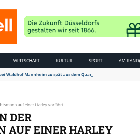
WIRTSCHAFT
KULTUR
SPORT
AM RAND(
bei Waldhof Mannheim zu spät aus dem Quark: 1:2 Niederlage
htsmann auf einer Harley vorfährt
N DER
 AUF EINER HARLEY