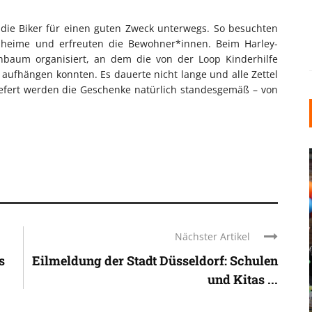
 die Biker für einen guten Zweck unterwegs. So besuchten
enheime und erfreuten die Bewohner*innen. Beim Harley-
hbaum organisiert, an dem die von der Loop Kinderhilfe
aufhängen konnten. Es dauerte nicht lange und alle Zettel
efert werden die Geschenke natürlich standesgemäß – von
Nächster Artikel
INDUSTRIELLER CHIC: WIE
s
Eilmeldung der Stadt Düsseldorf: Schulen
KUNSTSTOFFFENSTER DEN
und Kitas ...
LOFT-STIL IN IHREM
EINFAMILIENHAUS