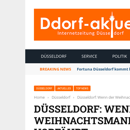
INTERNETZEITUNG DÜSSELDORF
DÜSSELDORF
SERVICE
POLITIK
BREAKING NEWS
Fortuna Düsseldorf kommt 
DÜSSELDORF
AKTUELLES
TOP NEWS
Home
›
Düsseldorf
›
Düsseldorf: Wenn der Weihnac
DÜSSELDORF: WEN
WEIHNACHTSMANN