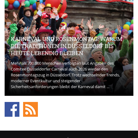
KARNEVAL UND ROSENMONTAG: WARUM
DIE TRADITIONEN IN DÜSSELDORF BIS
HEUTE LEBENDIG BLEIBEN
Mehr als 700.000 Menschen verfolgten laut Angaben des
Comitee Düsseldorfer Carneval auch 2026 wieder den
Rosenmontagszug in Düsseldorf. Trotz wechselnder Trends,
moderner Eventkultur und steigender
Sicherheitsanforderungen bleibt der Karneval damit ...