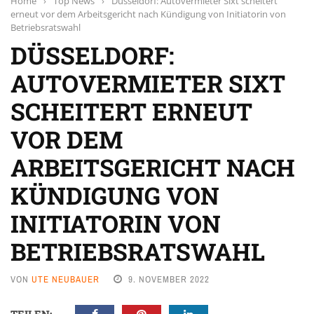
Home
›
Top News
›
Düsseldorf: Autovermieter Sixt scheitert
erneut vor dem Arbeitsgericht nach Kündigung von Initiatorin von
Betriebsratswahl
DÜSSELDORF:
AUTOVERMIETER SIXT
SCHEITERT ERNEUT
VOR DEM
ARBEITSGERICHT NACH
KÜNDIGUNG VON
INITIATORIN VON
BETRIEBSRATSWAHL
VON
UTE NEUBAUER
9. NOVEMBER 2022