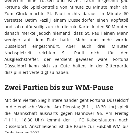
weiterhin ohne Lücken und Patzer. Doch insgesamt gab
Fortuna die Spielkontrolle von Minute zu Minute mehr ab.
Zum Glück machte St. Pauli nichts daraus. In Minute 60
versetzte Betim Fazilij einem Düsseldorfer einen Kopfstoß
und sah dafür völlig zurecht die rote Karte. In den 30 Minuten
danach merkte jedoch niemand, dass St. Pauli einen Mann
weniger auf dem Platz hatte. Mehr und mehr wurde
Düsseldorf eingeschnürt. Aber auch drei Minuten
Nachspielzeit reichten St. Pauli nicht für den
Ausgleichstreffer, der verdient gewesen wäre. Fortuna
Düsseldorf kann sich zu Gute halten, in der Zitterpartie
diszipliniert verteidigt zu haben.
Zwei Partien bis zur WM-Pause
Mit dem vierten Sieg hintereinander geht Fortuna Düsseldorf
in die englische Woche. Am Dienstag (8.11., 18.30 Uhr) spielt
die Mannschaft auswärts gegen Hannover 96. Am Freitag
(11.11., 18.30 Uhr) kommt der 1. FC Kaiserslautern nach
Düsseldorf. Anschließend ist die Pause zur Fußball-WM bis
Ende Januar 2023.