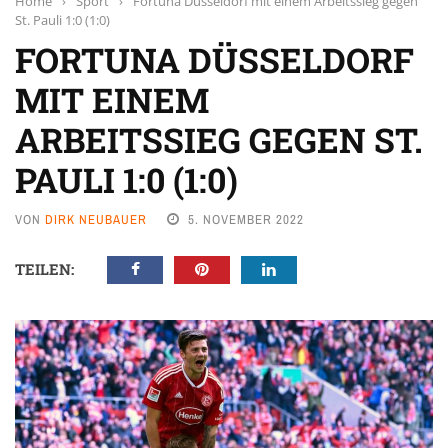
Home
›
Sport
›
Fortuna Düsseldorf mit einem Arbeitssieg gegen
St. Pauli 1:0 (1:0)
FORTUNA DÜSSELDORF
MIT EINEM
ARBEITSSIEG GEGEN ST.
PAULI 1:0 (1:0)
VON
DIRK NEUBAUER
5. NOVEMBER 2022
TEILEN: