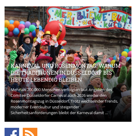
KARNEVAL UND ROSENMONTAG: WARUM
DIE TRADITIONEN IN DÜSSELDORF BIS
HEUTE LEBENDIG BLEIBEN
Mehr als 700.000 Menschen verfolgten laut Angaben des
Comitee Düsseldorfer Carneval auch 2026 wieder den
Rosenmontagszug in Düsseldorf. Trotz wechselnder Trends,
moderner Eventkultur und steigender
Sicherheitsanforderungen bleibt der Karneval damit ...