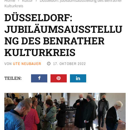
Home
›
Kultur
›
Düsseldorf: Jubiläumsausstellung des Benrather
Kulturkreis
DÜSSELDORF:
JUBILÄUMSAUSSTELLU
NG DES BENRATHER
KULTURKREIS
VON
UTE NEUBAUER
17. OKTOBER 2022
TEILEN: