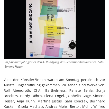
Im Jubiläumsjahr gibt es den 4. Rundgang des Benrather Kulturkreises, Foto:
Simone Heiser
Viele der Künstler*innen waren am Sonntag persönlich zur
Ausstellungseröffnung gekommen. Zu sehen sind Werke von:
Rolf Abendroth, Cl-An Barthelmess, Renate Behla, Sonja
Brockers, Hardy Döhrn, Elena Engel, J’Ophélia Gagé, Simone
Heiser, Anja Hühn, Martina Justus, Gabi Konczak, Bernhard
Kucken, Gisela Machalz, Andrea Mohr, Bertolt Mohr, Wilfred