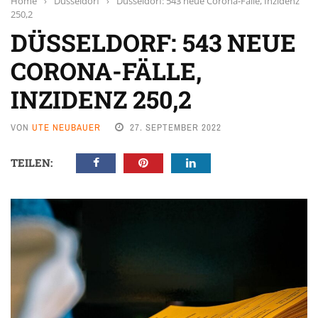
Home
›
Düsseldorf
›
Düsseldorf: 543 neue Corona-Fälle, Inzidenz
250,2
DÜSSELDORF: 543 NEUE
CORONA-FÄLLE,
INZIDENZ 250,2
VON
UTE NEUBAUER
27. SEPTEMBER 2022
TEILEN: