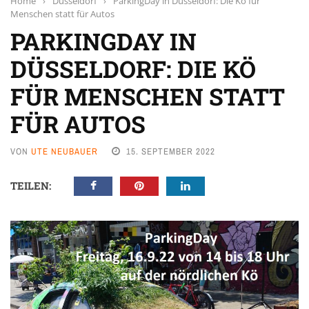
Home
›
Düsseldorf
›
ParkingDay in Düsseldorf: Die Kö für
Menschen statt für Autos
PARKINGDAY IN
DÜSSELDORF: DIE KÖ
FÜR MENSCHEN STATT
FÜR AUTOS
VON
UTE NEUBAUER
15. SEPTEMBER 2022
TEILEN: