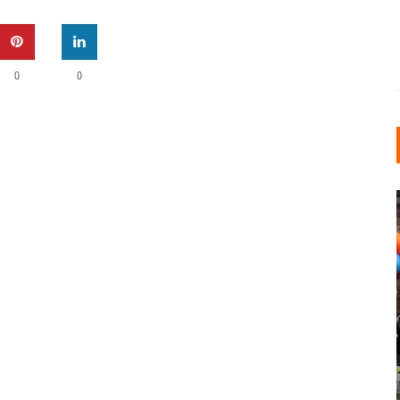
0
0
INDUSTRIELLER CHIC: WIE
KUNSTSTOFFFENSTER DEN
LOFT-STIL IN IHREM
EINFAMILIENHAUS