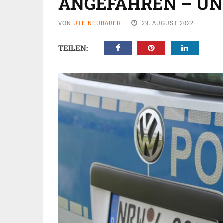
NGEFAHREN – UNF
VON
UTE NEUBAUER
29. AUGUST 2022
TEILEN: