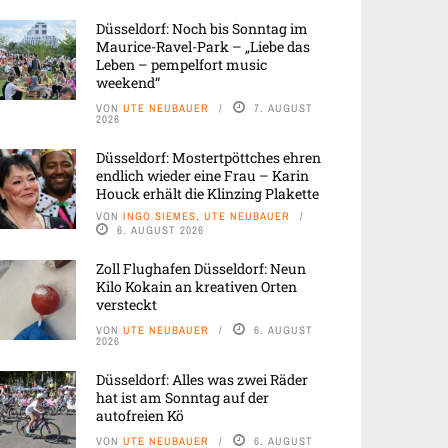
Düsseldorf: Noch bis Sonntag im
Maurice-Ravel-Park – „Liebe das
Leben – pempelfort music
weekend“
VON
UTE NEUBAUER
7. AUGUST
2026
Düsseldorf: Mostertpöttches ehren
endlich wieder eine Frau – Karin
Houck erhält die Klinzing Plakette
VON
INGO SIEMES, UTE NEUBAUER
6. AUGUST 2026
Zoll Flughafen Düsseldorf: Neun
Kilo Kokain an kreativen Orten
versteckt
VON
UTE NEUBAUER
6. AUGUST
2026
Düsseldorf: Alles was zwei Räder
hat ist am Sonntag auf der
autofreien Kö
VON
UTE NEUBAUER
6. AUGUST