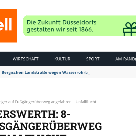
WIRTSCHAFT
KULTUR
SPORT
AM RAND(
der Bergischen Landstraße wegen Wasserrohrbruch aufgehoben
hriger auf Fußgängerüberweg angefahren – Unfallflucht
ERSWERTH: 8-
SSGÄNGERÜBERWEG A