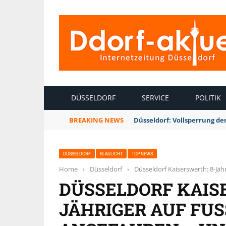
INTERNETZEITUNG DÜSSELDORF
DÜSSELDORF
SERVICE
POLITIK
BREAKING NEWS
Düsseldorf: Vollsperrung 
DÜSSELDORF
BLAULICHT
TOP NEWS
Home
›
Düsseldorf
›
Düsseldorf Kaiserswerth: 8-Jä
DÜSSELDORF KAIS
JÄHRIGER AUF FU