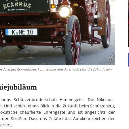
EINFAMILIENHAUS
UNTERSTÜTZEN
Die Inspiration des industriellen Chics sind die
Werkshallen des Industriezeitalters. Die Basis für
diesen Stil sind große Räume, schlicht gehalten
mit rustikalen Elementen und großen
Fensterflächen. Wie so vieles wurde ...
edürftiges Kennzeichen, könnte aber eine Alternative für die Zukunft sein
iejubiläum
tianus Schützenbruderschaft Himmelgeist: Die Nikolaus-
n. Und schickt einen Blick in die Zukunft beim Schützenzug
rokutsche chauffierte Ehrengäste und ist angesichts der
f den Straßen. Dass das Gefährt das Autokennzeichen der
eriert.