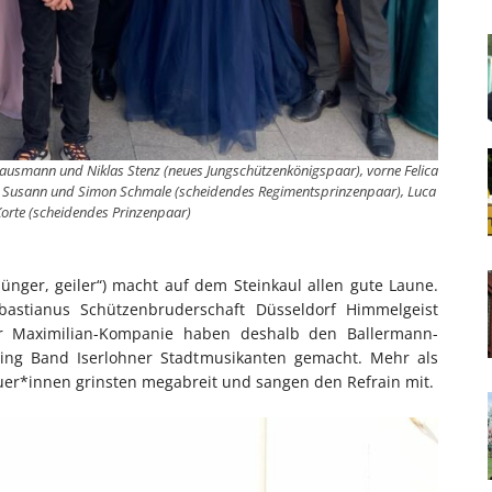
l Hausmann und Niklas Stenz (neues Jungschützenkönigspaar), vorne Felica
n Susann und Simon Schmale (scheidendes Regimentsprinzenpaar), Luca
Korte (scheidendes Prinzenpaar)
ünger, geiler“) macht auf dem Steinkaul allen gute Laune.
astianus Schützenbruderschaft Düsseldorf Himmelgeist
 Maximilian-Kompanie haben deshalb den Ballermann-
ng Band Iserlohner Stadtmusikanten gemacht. Mehr als
er*innen grinsten megabreit und sangen den Refrain mit.