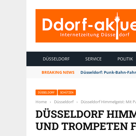
INTERNETZEITUNG DÜSSELDORF
DÜSSELDORF
SERVICE
POLITIK
BREAKING NEWS
Düsseldorf: Punk-Bahn-Fah
DÜSSELDORF
SCHÜTZEN
Home
›
Düsseldorf
›
Düsseldorf Himmelgeist: Mit 
DÜSSELDORF HIMM
UND TROMPETEN F