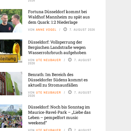
2026
Fortuna Düsseldorf kommt bei
Waldhof Mannheim zu spät aus
dem Quark: 1:2 Niederlage
VON
ANNE VOGEL
7. AUGUST 2026
Düsseldorf: Vollsperrung der
Bergischen Landstraße wegen
Wasserrohrbruch aufgehoben
VON
UTE NEUBAUER
7. AUGUST
2026
Benrath: Im Bereich des
Düsseldorfer Südens kommt es
aktuell zu Stromausfällen
VON
UTE NEUBAUER
7. AUGUST
2026
Düsseldorf: Noch bis Sonntag im
Maurice-Ravel-Park – „Liebe das
Leben – pempelfort music
weekend“
VON
UTE NEUBAUER
7. AUGUST