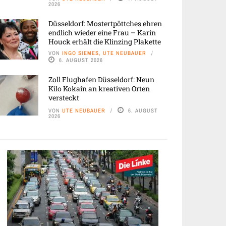
2026
Düsseldorf: Mostertpöttches ehren
endlich wieder eine Frau – Karin
Houck erhält die Klinzing Plakette
VON
INGO SIEMES, UTE NEUBAUER
6. AUGUST 2026
Zoll Flughafen Düsseldorf: Neun
Kilo Kokain an kreativen Orten
versteckt
VON
UTE NEUBAUER
6. AUGUST
2026