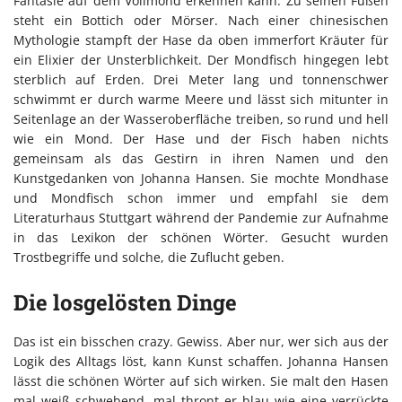
Fantasie auf dem Vollmond erkennen kann. Zu seinen Füßen
steht ein Bottich oder Mörser. Nach einer chinesischen
Mythologie stampft der Hase da oben immerfort Kräuter für
ein Elixier der Unsterblichkeit. Der Mondfisch hingegen lebt
sterblich auf Erden. Drei Meter lang und tonnenschwer
schwimmt er durch warme Meere und lässt sich mitunter in
Seitenlage an der Wasseroberfläche treiben, so rund und hell
wie ein Mond. Der Hase und der Fisch haben nichts
gemeinsam als das Gestirn in ihren Namen und den
Kunstgedanken von Johanna Hansen. Sie mochte Mondhase
und Mondfisch schon immer und empfahl sie dem
Literaturhaus Stuttgart während der Pandemie zur Aufnahme
in das Lexikon der schönen Wörter. Gesucht wurden
Trostbegriffe und solche, die Zuflucht geben.
Die losgelösten Dinge
Das ist ein bisschen crazy. Gewiss. Aber nur, wer sich aus der
Logik des Alltags löst, kann Kunst schaffen. Johanna Hansen
lässt die schönen Wörter auf sich wirken. Sie malt den Hasen
mal weiß schwebend, mal thront er blau wie eine verrückte