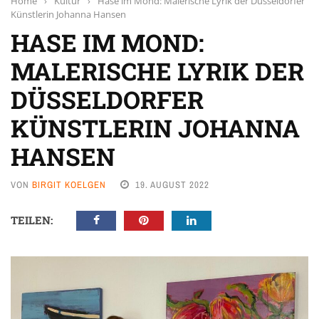
Home
›
Kultur
›
Hase im Mond: Malerische Lyrik der Düsseldorfer
Künstlerin Johanna Hansen
HASE IM MOND:
MALERISCHE LYRIK DER
DÜSSELDORFER
KÜNSTLERIN JOHANNA
HANSEN
VON
BIRGIT KOELGEN
19. AUGUST 2022
TEILEN: