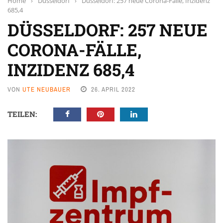
Home
›
Düsseldorf
›
Düsseldorf: 257 neue Corona-Fälle, Inzidenz
685,4
DÜSSELDORF: 257 NEUE
CORONA-FÄLLE,
INZIDENZ 685,4
VON
UTE NEUBAUER
26. APRIL 2022
TEILEN: