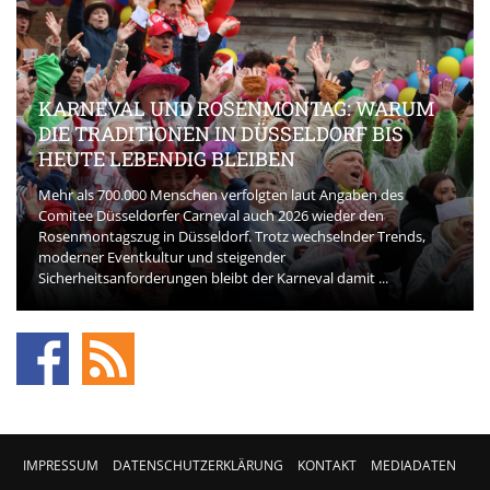
KARNEVAL UND ROSENMONTAG: WARUM
DIE TRADITIONEN IN DÜSSELDORF BIS
HEUTE LEBENDIG BLEIBEN
Mehr als 700.000 Menschen verfolgten laut Angaben des
Comitee Düsseldorfer Carneval auch 2026 wieder den
Rosenmontagszug in Düsseldorf. Trotz wechselnder Trends,
moderner Eventkultur und steigender
Sicherheitsanforderungen bleibt der Karneval damit ...
IMPRESSUM
DATENSCHUTZERKLÄRUNG
KONTAKT
MEDIADATEN