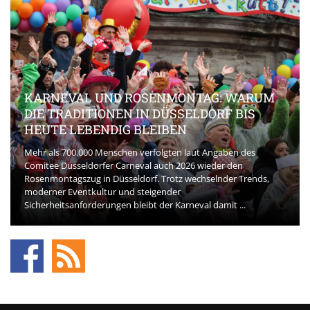
KARNEVAL UND ROSENMONTAG: WARUM
DIE TRADITIONEN IN DÜSSELDORF BIS
HEUTE LEBENDIG BLEIBEN
Mehr als 700.000 Menschen verfolgten laut Angaben des
Comitee Düsseldorfer Carneval auch 2026 wieder den
Rosenmontagszug in Düsseldorf. Trotz wechselnder Trends,
moderner Eventkultur und steigender
Sicherheitsanforderungen bleibt der Karneval damit ...