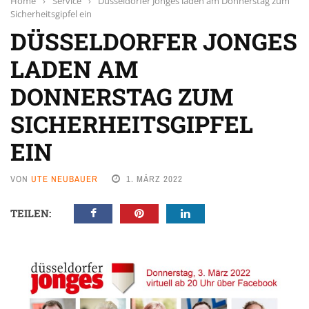
Home
›
Service
›
Düsseldorfer Jonges laden am Donnerstag zum
Sicherheitsgipfel ein
DÜSSELDORFER JONGES
LADEN AM
DONNERSTAG ZUM
SICHERHEITSGIPFEL
EIN
VON
UTE NEUBAUER
1. MÄRZ 2022
TEILEN: