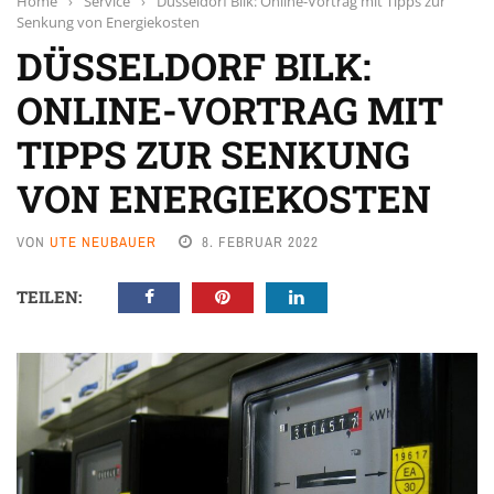
Home
›
Service
›
Düsseldorf Bilk: Online-Vortrag mit Tipps zur
Senkung von Energiekosten
DÜSSELDORF BILK:
ONLINE-VORTRAG MIT
TIPPS ZUR SENKUNG
VON ENERGIEKOSTEN
VON
UTE NEUBAUER
8. FEBRUAR 2022
TEILEN: