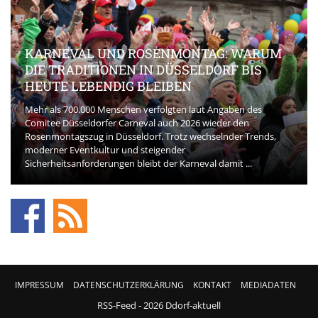
KARNEVAL UND ROSENMONTAG: WARUM
DIE TRADITIONEN IN DÜSSELDORF BIS
HEUTE LEBENDIG BLEIBEN
Mehr als 700.000 Menschen verfolgten laut Angaben des
Comitee Düsseldorfer Carneval auch 2026 wieder den
Rosenmontagszug in Düsseldorf. Trotz wechselnder Trends,
moderner Eventkultur und steigender
Sicherheitsanforderungen bleibt der Karneval damit ...
IMPRESSUM
DATENSCHUTZERKLÄRUNG
KONTAKT
MEDIADATEN
RSS-Feed
- 2026 Ddorf-aktuell