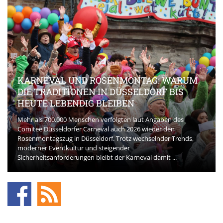
KARNEVAL UND ROSENMONTAG: WARUM
DIE TRADITIONEN IN DÜSSELDORF BIS
HEUTE LEBENDIG BLEIBEN
Mehr als 700.000 Menschen verfolgten laut Angaben des
Comitee Düsseldorfer Carneval auch 2026 wieder den
Rosenmontagszug in Düsseldorf. Trotz wechselnder Trends,
moderner Eventkultur und steigender
Sicherheitsanforderungen bleibt der Karneval damit ...