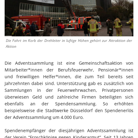
Die Fahrt im Korb der Drehleiter in luftige Höhen gehört zur Attraktion der
Aktion
Die Adventssammlung ist eine Gemeinschaftsaktion von
Mitarbeiter*innen der Berufsfeuerwehr, Pensionär*innen
und freiwilligen Helfer*innen, die zum Teil bereits seit
Jahrzehnten dabei sind. Unterstützung gab es zusätzlich von
Sammlungen in der Feuerwehrwachen, Privatpersonen
überwiesen Geld und zahlreiche Firmen beteiligten sich
ebenfalls an der Spendensammlung. So erhöhten
beispielsweise die Stadtwerke Düsseldorf den Spendenerlös
der Adventssammlung um 4.000 Euro.
Spendenempfänger der diesjährigen Adventssammlung ist
der Verein “Froschkönige gegen Kinderarmut”. Seit 13 Jahren