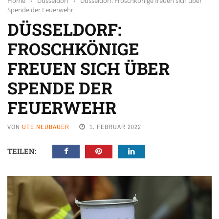
Home
›
Düsseldorf
›
Düsseldorf: Froschkönige freuen sich über
Spende der Feuerwehr
DÜSSELDORF:
FROSCHKÖNIGE
FREUEN SICH ÜBER
SPENDE DER
FEUERWEHR
VON
UTE NEUBAUER
1. FEBRUAR 2022
TEILEN: