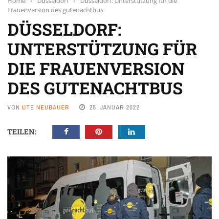
Home
›
Düsseldorf
›
Düsseldorf: Unterstützung für die
Frauenversion des gutenachtbus
DÜSSELDORF:
UNTERSTÜTZUNG FÜR
DIE FRAUENVERSION
DES GUTENACHTBUS
VON
UTE NEUBAUER
25. JANUAR 2022
TEILEN: