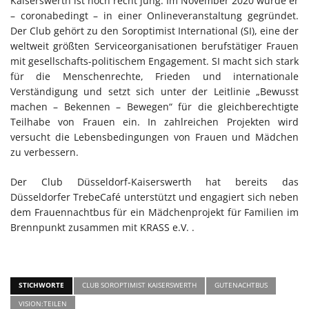
Kaiserswerth ist noch recht jung. Im November 2020 wurde er
– coronabedingt – in einer Onlineveranstaltung gegründet.
Der Club gehört zu den Soroptimist International (SI), eine der
weltweit größten Serviceorganisationen berufstätiger Frauen
mit gesellschafts-politischem Engagement. SI macht sich stark
für die Menschenrechte, Frieden und internationale
Verständigung und setzt sich unter der Leitlinie „Bewusst
machen – Bekennen – Bewegen“ für die gleichberechtigte
Teilhabe von Frauen ein. In zahlreichen Projekten wird
versucht die Lebensbedingungen von Frauen und Mädchen
zu verbessern.
Der Club Düsseldorf-Kaiserswerth hat bereits das
Düsseldorfer TrebeCafé unterstützt und engagiert sich neben
dem Frauennachtbus für ein Mädchenprojekt für Familien im
Brennpunkt zusammen mit KRASS e.V. .
STICHWORTE
CLUB SOROPTIMIST KAISERSWERTH
GUTENACHTBUS
VISION:TEILEN