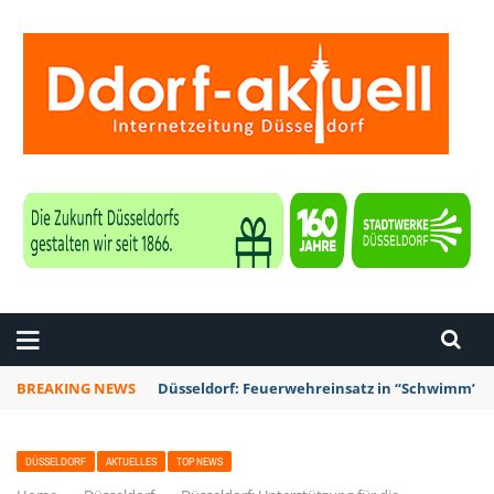
ZEITUNG DÜSSELDORF
BREAKING NEWS
Düsseldorf: Feuerwehreinsatz in “Schwimm’ in 
DÜSSELDORF
AKTUELLES
TOP NEWS