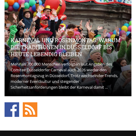
KARNEVAL UND ROSENMONTAG: WARUM
DIE TRADITIONEN IN DÜSSELDORF BIS
HEUTE LEBENDIG BLEIBEN
Mehr als 700.000 Menschen verfolgten laut Angaben des
Comitee Düsseldorfer Carneval auch 2026 wieder den
Rosenmontagszug in Düsseldorf. Trotz wechselnder Trends,
moderner Eventkultur und steigender
Sicherheitsanforderungen bleibt der Karneval damit ...