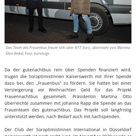
Das Team des Frauenbus freute sich über 617 Euro, überreicht von Martina
Otto (links), Foto: büroluigs
Da der gutenachtbus rein über Spenden finanziert wird,
trugen die Soroptimistinnen Kaiserswerth mit ihrer Spende
dazu bei, den „Frauenbus“ zu fördern. Sie hatten bei einer
Versteigerung vor Weihnachten Geld für das Projekt
Frauennachtbus gesammelt. Präsidentin Martina Otto
überreichte zusammen mit Johanna Rapp die Spende an das
Frauenteam des gutenachtbus. Das Projekt soll langfristig
unterstützt werden, nach Bedarf auch mit Sachspenden.
Der Club der Soroptimistinnen International in Düsseldorf