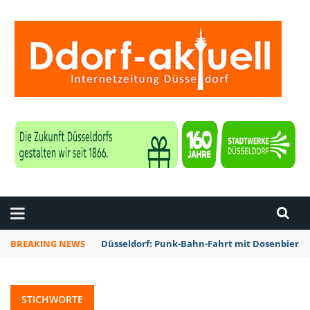
ZEITUNG DÜSSELDORF
BREAKING NEWS
Düsseldorf: Rheinbahn testet Technik zur Kon
STICHWORTE