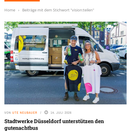
Home
›
Beiträge mit dem Stichwort "vision:teilen"
VON
UTE NEUBAUER
14. JULI 2026
Stadtwerke Düsseldorf unterstützen den
gutenachtbus