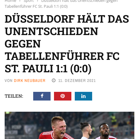
Home
›
Sport
›
Düsseldorf hält das Unentschieden gegen
Tabellenführer FC St. Pauli 1:1 (0:0)
DÜSSELDORF HÄLT DAS
UNENTSCHIEDEN
GEGEN
TABELLENFÜHRER FC
ST. PAULI 1:1 (0:0)
VON
DIRK NEUBAUER
11. DEZEMBER 2021
TEILEN: