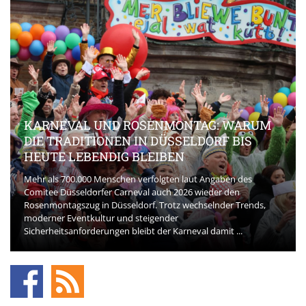
KARNEVAL UND ROSENMONTAG: WARUM
DIE TRADITIONEN IN DÜSSELDORF BIS
HEUTE LEBENDIG BLEIBEN
Mehr als 700.000 Menschen verfolgten laut Angaben des
Comitee Düsseldorfer Carneval auch 2026 wieder den
Rosenmontagszug in Düsseldorf. Trotz wechselnder Trends,
moderner Eventkultur und steigender
Sicherheitsanforderungen bleibt der Karneval damit ...