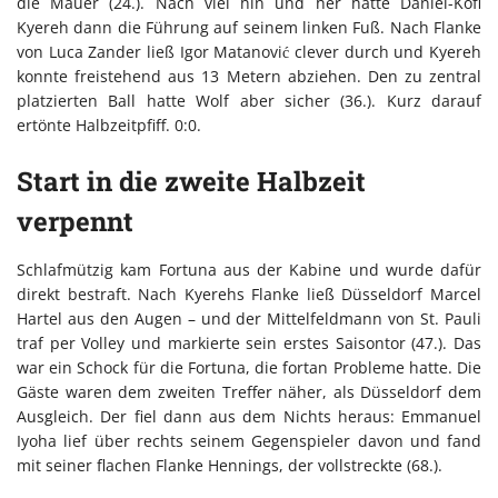
die Mauer (24.). Nach viel hin und her hatte Daniel-Kofi
Kyereh dann die Führung auf seinem linken Fuß. Nach Flanke
von Luca Zander ließ Igor Matanović clever durch und Kyereh
konnte freistehend aus 13 Metern abziehen. Den zu zentral
platzierten Ball hatte Wolf aber sicher (36.). Kurz darauf
ertönte Halbzeitpfiff. 0:0.
Start in die zweite Halbzeit
verpennt
Schlafmützig kam Fortuna aus der Kabine und wurde dafür
direkt bestraft. Nach Kyerehs Flanke ließ Düsseldorf Marcel
Hartel aus den Augen – und der Mittelfeldmann von St. Pauli
traf per Volley und markierte sein erstes Saisontor (47.). Das
war ein Schock für die Fortuna, die fortan Probleme hatte. Die
Gäste waren dem zweiten Treffer näher, als Düsseldorf dem
Ausgleich. Der fiel dann aus dem Nichts heraus: Emmanuel
Iyoha lief über rechts seinem Gegenspieler davon und fand
mit seiner flachen Flanke Hennings, der vollstreckte (68.).