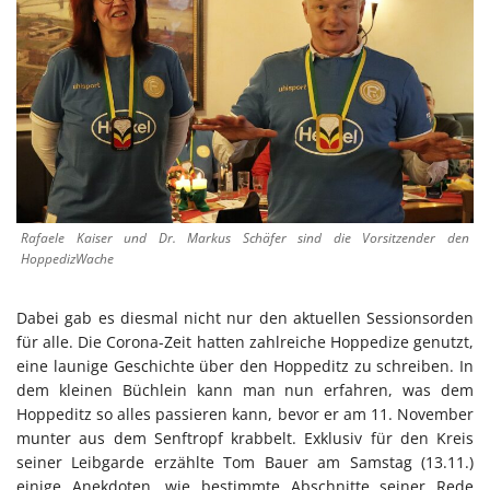
Rafaele Kaiser und Dr. Markus Schäfer sind die Vorsitzender den
HoppedizWache
Dabei gab es diesmal nicht nur den aktuellen Sessionsorden
für alle. Die Corona-Zeit hatten zahlreiche Hoppedize genutzt,
eine launige Geschichte über den Hoppeditz zu schreiben. In
dem kleinen Büchlein kann man nun erfahren, was dem
Hoppeditz so alles passieren kann, bevor er am 11. November
munter aus dem Senftropf krabbelt. Exklusiv für den Kreis
seiner Leibgarde erzählte Tom Bauer am Samstag (13.11.)
einige Anekdoten, wie bestimmte Abschnitte seiner Rede