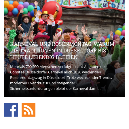
KARNEVAL UND ROSENMONTAG: WARUM
DIE TRADITIONEN IN DÜSSELDORF BIS
HEUTE LEBENDIG BLEIBEN
Mehr als 700.000 Menschen verfolgten laut Angaben des
Comitee Düsseldorfer Carneval auch 2026 wieder den
Rosenmontagszug in Düsseldorf. Trotz wechselnder Trends,
moderner Eventkultur und steigender
Sicherheitsanforderungen bleibt der Karneval damit ...