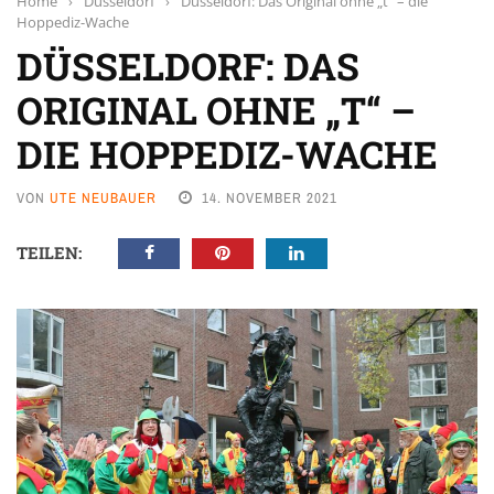
Home
›
Düsseldorf
›
Düsseldorf: Das Original ohne „t“ – die
Hoppediz-Wache
DÜSSELDORF: DAS
ORIGINAL OHNE „T“ –
DIE HOPPEDIZ-WACHE
VON
UTE NEUBAUER
14. NOVEMBER 2021
TEILEN: