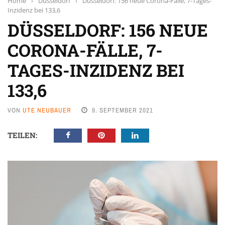
Home
›
Düsseldorf
›
Düsseldorf: 156 neue Corona-Fälle, 7-Tages-
Inzidenz bei 133,6
DÜSSELDORF: 156 NEUE
CORONA-FÄLLE, 7-
TAGES-INZIDENZ BEI
133,6
VON
UTE NEUBAUER
9. SEPTEMBER 2021
TEILEN: