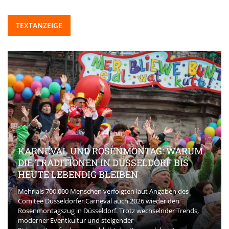
TEXTANZEIGE
KARNEVAL UND ROSENMONTAG: WARUM
DIE TRADITIONEN IN DÜSSELDORF BIS
HEUTE LEBENDIG BLEIBEN
Mehr als 700.000 Menschen verfolgten laut Angaben des
Comitee Düsseldorfer Carneval auch 2026 wieder den
Rosenmontagszug in Düsseldorf. Trotz wechselnder Trends,
moderner Eventkultur und steigender