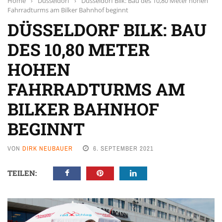
Home
›
Düsseldorf
›
Düsseldorf Bilk: Bau des 10,80 Meter hohen
Fahrradturms am Bilker Bahnhof beginnt
DÜSSELDORF BILK: BAU
DES 10,80 METER
HOHEN
FAHRRADTURMS AM
BILKER BAHNHOF
BEGINNT
VON
DIRK NEUBAUER
6. SEPTEMBER 2021
TEILEN: