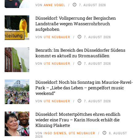
VON
ANNE VOGEL
7. AUGUST 2026
Düsseldorf: Vollsperrung der Bergischen
Landstraße wegen Wasserrohrbruch
aufgehoben
VON
UTE NEUBAUER
7. AUGUST 2026
Benrath: Im Bereich des Düsseldorfer Südens
kommt es aktuell zu Stromausfällen
VON
UTE NEUBAUER
7. AUGUST 2026
Düsseldorf: Noch bis Sonntag im Maurice-Ravel-
Park – „Liebe das Leben – pempelfort music
weekend“
VON
UTE NEUBAUER
7. AUGUST 2026
Düsseldorf: Mostertpöttches ehren endlich
wieder eine Frau – Karin Houck erhält die
Klinzing Plakette
VON
INGO SIEMES, UTE NEUBAUER
6. AUGUST
2026