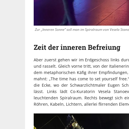
Zur „Inneren Sonne“ soll man im Spiralraum von Vesela Stanoe
Zeit der inneren Befreiung
Aber zuerst gehen wir im Erdgeschoss links durc
und rasselt. Gleich vorne tritt, von der Italien
dem metaphorischen Käfig ihrer Empfindungen, 
mahnt: „The time has come to set yourself free.“
die Ecke, wo der Schwarzlichtmaler Eugen S
lässt. Links lädt Co-Kuratorin Vesela Stano
leuchtenden Spiralraum. Rechts bewegt sich e
INDUSTRIELLER CHI
Röhren, Kabeln, Lichtern, allerlei flirrenden El
KUNSTSTOFFFENST
LOFT-STIL IN IHREM
EINFAMILIENHAUS