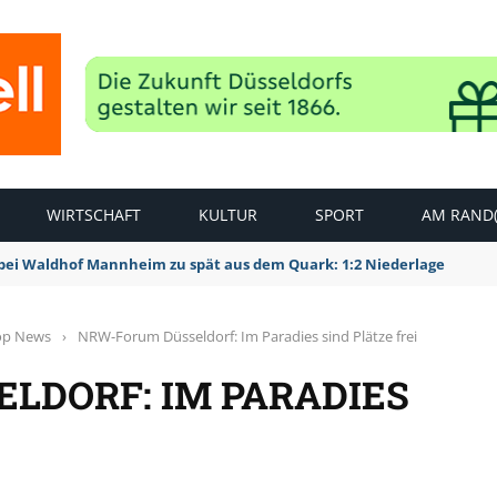
WIRTSCHAFT
KULTUR
SPORT
AM RAND(
bei Waldhof Mannheim zu spät aus dem Quark: 1:2 Niederlage
op News
›
NRW-Forum Düsseldorf: Im Paradies sind Plätze frei
LDORF: IM PARADIES