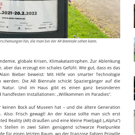
Erscheinungen hin, die man bei der AR Biennale sehen kann.
Pandemie, globale Krisen, Klimakatastrophen. Zur Ablenkung
 aber das erzeugt ein schales Gefühl. Wie gut, dass es das
Alain Bieber beweist: Mit Hilfe von smarter Technologie
n werden. Die AR Biennale schickt Spaziergänger auf die
er Natur. Und im Haus gibt es einen ganz besonderen
d handfesten Installationen: „Willkommen im Paradies“.
r keinen Bock auf Museen hat – und die ältere Generation
n. Also: Frisch gewagt! An der Kasse sollte man sich erst
d Reality (AR) draußen und eine kleine Pixeljagd („Alpha“)
n Stellen in zwei Sälen genügend schwarze Pixelpunkte
 für einen letzten Raum, wo der Franzose Fabien Prioville