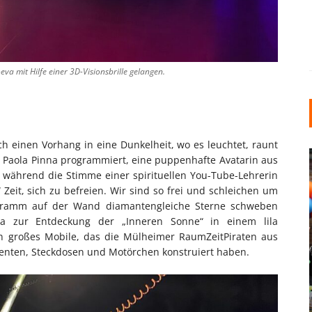
va mit Hilfe einer 3D-Visionsbrille gelangen.
h einen Vorhang in eine Dunkelheit, wo es leuchtet, raunt
erin Paola Pinna programmiert, eine puppenhafte Avatarin aus
während die Stimme einer spirituellen You-Tube-Lehrerin
 Zeit, sich zu befreien. Wir sind so frei und schleichen um
chramm auf der Wand diamantengleiche Sterne schweben
eva zur Entdeckung der „Inneren Sonne“ in einem lila
in großes Mobile, das die Mülheimer RaumZeitPiraten aus
KARNEVAL UND ROSENMONTAG:
C: WIE
ementen, Steckdosen und Motörchen konstruiert haben.
WARUM DIE TRADITIONEN IN
ER DEN
DÜSSELDORF BIS HEUTE
LEBENDIG BLEIBEN