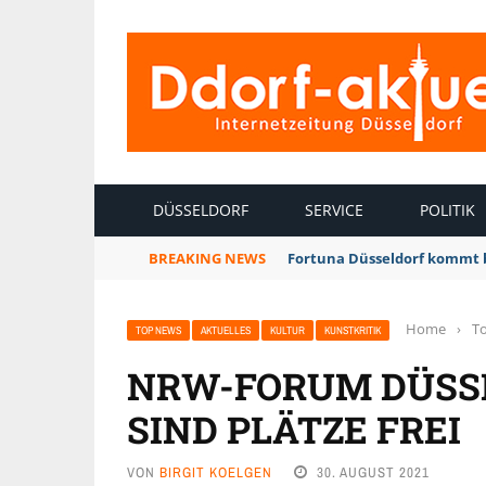
INTERNETZEITUNG DÜSSELDORF
DÜSSELDORF
SERVICE
POLITIK
BREAKING NEWS
Fortuna Düsseldorf kommt 
Home
›
T
TOP NEWS
AKTUELLES
KULTUR
KUNSTKRITIK
NRW-FORUM DÜSSE
SIND PLÄTZE FREI
VON
BIRGIT KOELGEN
30. AUGUST 2021