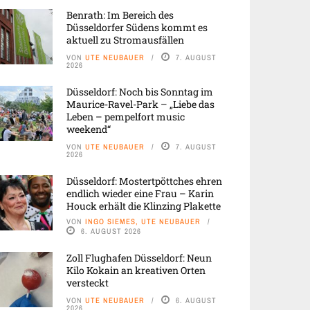
Benrath: Im Bereich des
Düsseldorfer Südens kommt es
aktuell zu Stromausfällen
VON
UTE NEUBAUER
7. AUGUST
2026
Düsseldorf: Noch bis Sonntag im
Maurice-Ravel-Park – „Liebe das
Leben – pempelfort music
weekend“
VON
UTE NEUBAUER
7. AUGUST
2026
Düsseldorf: Mostertpöttches ehren
endlich wieder eine Frau – Karin
Houck erhält die Klinzing Plakette
VON
INGO SIEMES, UTE NEUBAUER
6. AUGUST 2026
Zoll Flughafen Düsseldorf: Neun
Kilo Kokain an kreativen Orten
versteckt
VON
UTE NEUBAUER
6. AUGUST
2026