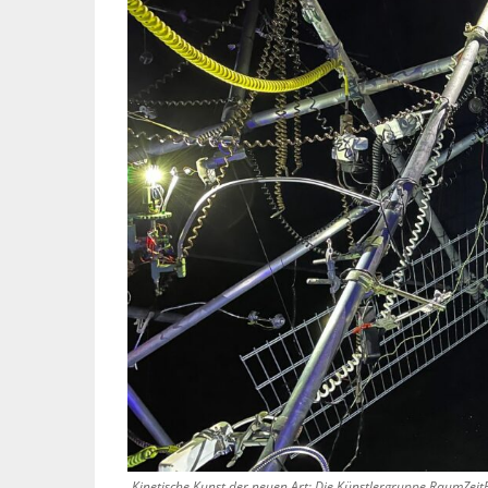
UNTERSTÜTZEN
Die Inspiration des industrielle
Werkshallen des Industriezeital
diesen Stil sind große Räume, 
mit rustikalen Elementen und
Fensterflächen. Wie so vieles w
Kinetische Kunst der neuen Art: Die Künstlergruppe RaumZeit