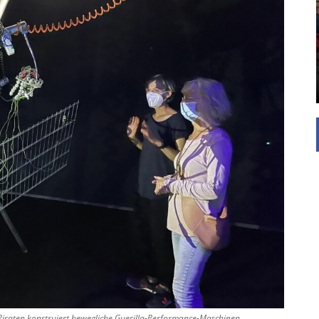
Mehr als 700.000 Menschen verfolgten laut
Angaben des Comitee Düsseldorfer Carneval
n Chics sind die
auch 2026 wieder den Rosenmontagszug in
ters. Die Basis für
Düsseldorf. Trotz wechselnder Trends, moderner
schlicht gehalten
Eventkultur und steigender
 großen
Sicherheitsanforderungen bleibt der Karneval
urde ...
damit ...
Piraten konstruiert bewegliche Guerilla-Performance-Maschinen.