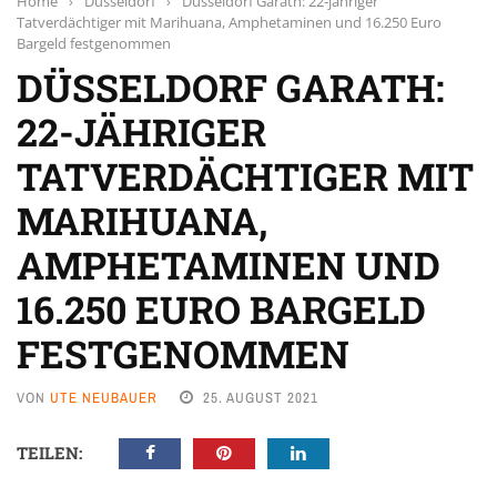
Home
›
Düsseldorf
›
Düsseldorf Garath: 22-jähriger
Tatverdächtiger mit Marihuana, Amphetaminen und 16.250 Euro
Bargeld festgenommen
DÜSSELDORF GARATH:
22-JÄHRIGER
TATVERDÄCHTIGER MIT
MARIHUANA,
AMPHETAMINEN UND
16.250 EURO BARGELD
FESTGENOMMEN
VON
UTE NEUBAUER
25. AUGUST 2021
TEILEN: