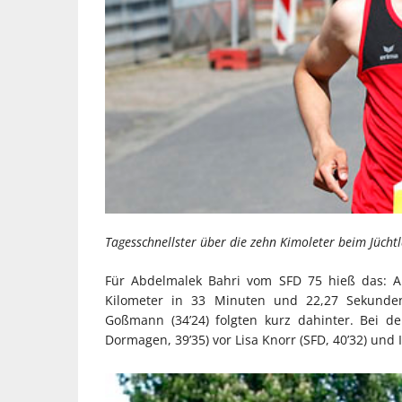
Tagesschnellster über die zehn Kimoleter beim Jüch
Für Abdelmalek Bahri vom SFD 75 hieß das: Al
Kilometer in 33 Minuten und 22,27 Sekunden 
Goßmann (34’24) folgten kurz dahinter. Bei d
Dormagen, 39’35) vor Lisa Knorr (SFD, 40’32) und 