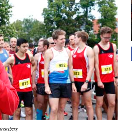
Die Inspiration des industriellen Chics sind die
Werkshallen des Industriezeitalters. Die Basis für
diesen Stil sind große Räume, schlicht gehalten
mit rustikalen Elementen und großen
Fensterflächen. Wie so vieles wurde ...
Kreitzberg.