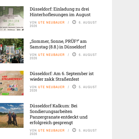
Düsseldorf: Einladung zu drei
Hinterhoflesungen im August
VON
UTE NEUBAUER
6. AUGUST
2026
„Sommer, Sonne, PRÜF!“ am
Samstag (8.8.) in Düsseldorf
VON
UTE NEUBAUER
6. AUGUST
2026
Düsseldorf: Am 6. September ist
wieder zakk Straßenfest
VON
UTE NEUBAUER
5. AUGUST
2026
Düsseldorf Kalkum: Bei
Sondierungsarbeiten
Panzergranate entdeckt und
erfolgreich gesprengt
VON
UTE NEUBAUER
5. AUGUST
2026