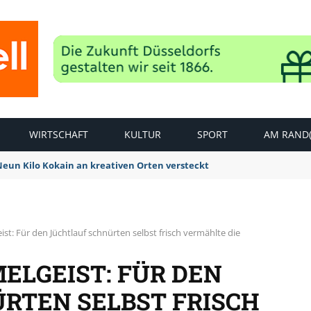
WIRTSCHAFT
KULTUR
SPORT
AM RAND(
 Neun Kilo Kokain an kreativen Orten versteckt
st: Für den Jüchtlauf schnürten selbst frisch vermählte die
ELGEIST: FÜR DEN
RTEN SELBST FRISCH