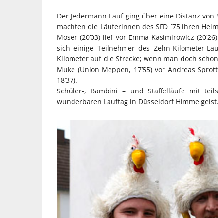
Der Jedermann-Lauf ging über eine Distanz von 
machten die Läuferinnen des SFD ´75 ihren Heimvo
Moser (20’03) lief vor Emma Kasimirowicz (20’26)
sich einige Teilnehmer des Zehn-Kilometer-La
Kilometer auf die Strecke; wenn man doch schon 
Muke (Union Meppen, 17’55) vor Andreas Sprott
18’37).
Schüler-, Bambini – und Staffelläufe mit tei
wunderbaren Lauftag in Düsseldorf Himmelgeist