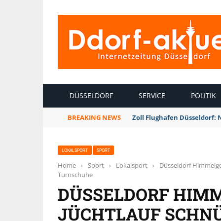
INTERNETZEITUNG DÜSSELDORF
DÜSSELDORF
SERVICE
POLITIK
BREAKING NEWS
Zoll Flughafen Düsseldorf:
LOKALSPORT
SPORT
Home
›
Sport
›
Lokalsport
›
Düsseldorf Himmelgei
Turnschuhe
DÜSSELDORF HIMM
JÜCHTLAUF SCHNÜ