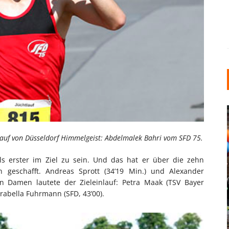
tlauf von Düsseldorf Himmelgeist: Abdelmalek Bahri vom SFD 75.
s erster im Ziel zu sein. Und das hat er über die zehn
geschafft. Andreas Sprott (34’19 Min.) und Alexander
INDUSTRIELLER CHIC: WIE
en Damen lautete der Zieleinlauf: Petra Maak (TSV Bayer
KUNSTSTOFFFENSTER DEN
Irabella Fuhrmann (SFD, 43’00).
LOFT-STIL IN IHREM
EINFAMILIENHAUS
UNTERSTÜTZEN