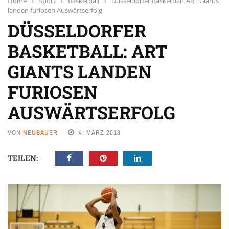
Home
›
Sport
›
Basketball
›
Düsseldorfer Basketball: ART Giants
landen furiosen Auswärtserfolg
DÜSSELDORFER
BASKETBALL: ART
GIANTS LANDEN
FURIOSEN
AUSWÄRTSERFOLG
VON
NEUBAUER
4. MÄRZ 2018
TEILEN: