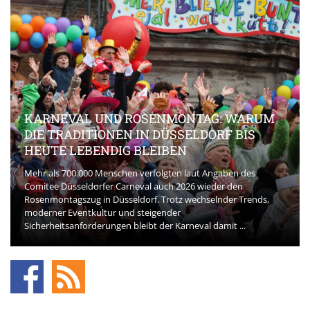
KARNEVAL UND ROSENMONTAG: WARUM
DIE TRADITIONEN IN DÜSSELDORF BIS
HEUTE LEBENDIG BLEIBEN
Mehr als 700.000 Menschen verfolgten laut Angaben des
Comitee Düsseldorfer Carneval auch 2026 wieder den
Rosenmontagszug in Düsseldorf. Trotz wechselnder Trends,
moderner Eventkultur und steigender
Sicherheitsanforderungen bleibt der Karneval damit ...