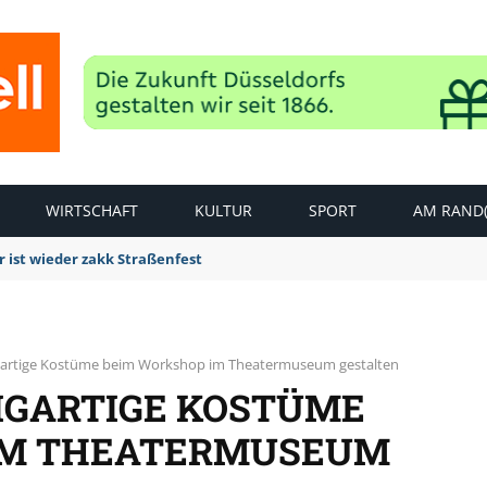
WIRTSCHAFT
KULTUR
SPORT
AM RAND(
 ist wieder zakk Straßenfest
igartige Kostüme beim Workshop im Theatermuseum gestalten
ZIGARTIGE KOSTÜME
IM THEATERMUSEUM