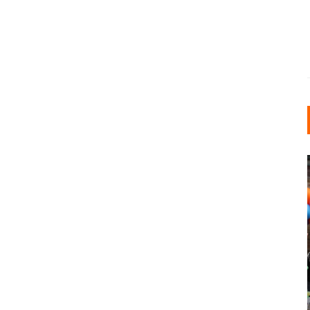
INDUSTRIELLER CHIC: WIE
KUNSTSTOFFFENSTER DEN
LOFT-STIL IN IHREM
EINFAMILIENHAUS