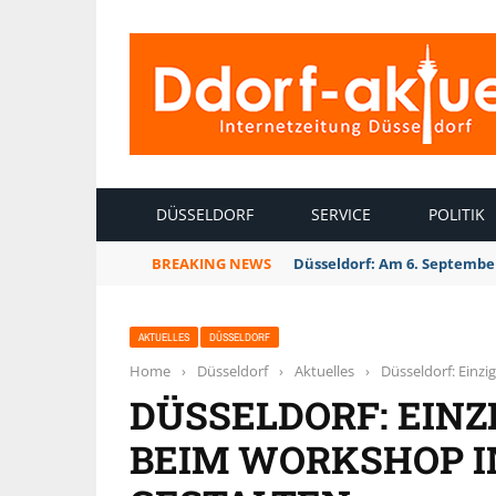
INTERNETZEITUNG DÜSSELDORF
DÜSSELDORF
SERVICE
POLITIK
BREAKING NEWS
Düsseldorf: Am 6. September
AKTUELLES
DÜSSELDORF
Home
›
Düsseldorf
›
Aktuelles
›
Düsseldorf: Einz
DÜSSELDORF: EIN
BEIM WORKSHOP 