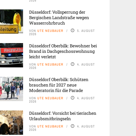
2026
Düsseldorf: Vollsperrung der
Bergischen Landstraße wegen
Wasserrohrbruch
VON
UTE NEUBAUER
5. AUGUST
2026
Düsseldorf Oberbilk: Bewohner bei
Brand in Dachgeschosswohnung
leicht verletzt
VON
UTE NEUBAUER
4. AUGUST
2026
Düsseldorf Oberbilk: Schützen
brauchen für 2027 neue
Moderatorin für die Parade
VON
UTE NEUBAUER
4. AUGUST
2026
Düsseldorf: Vorsicht bei tierischen
Urlaubsmitbringseln
VON
UTE NEUBAUER
4. AUGUST
2026