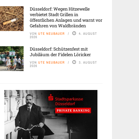
Düsseldorf: Wegen Hitzewelle
verbietet Stadt Grillen in
öffentlichen Anlagen und warnt vor
Gefahren von Waldbränden
VON
UTE NEUBAUER
4. AUGUST
2026
Düsseldorf: Schützenfest mit
Jubiläum der Fidelen Löricker
VON
UTE NEUBAUER
3. AUGUST
2026