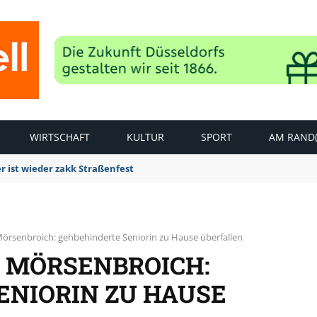
WIRTSCHAFT
KULTUR
SPORT
AM RAND(
r ist wieder zakk Straßenfest
Mörsenbroich: gehbehinderte Seniorin zu Hause überfallen
N MÖRSENBROICH:
ENIORIN ZU HAUSE