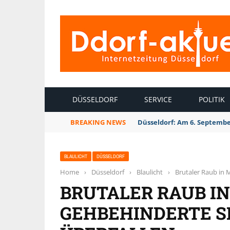
INTERNETZEITUNG DÜSSELDORF
DÜSSELDORF
SERVICE
POLITIK
BREAKING NEWS
Düsseldorf: Am 6. Septembe
BLAULICHT
DÜSSELDORF
Home
›
Düsseldorf
›
Blaulicht
›
Brutaler Raub in 
BRUTALER RAUB I
GEHBEHINDERTE S