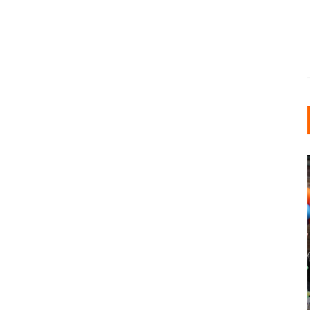
INDUSTRIELLER CHIC: WIE
KUNSTSTOFFFENSTER DEN
LOFT-STIL IN IHREM
EINFAMILIENHAUS