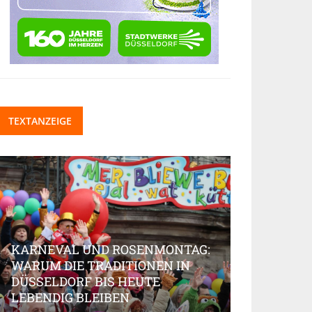
TEXTANZEIGE
KARNEVAL UND ROSENMONTAG:
WARUM DIE TRADITIONEN IN
DÜSSELDORF BIS HEUTE
BEAUTY-IN
LEBENDIG BLEIBEN
MARKT AK