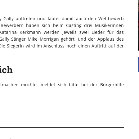
EINFAMILIENHAUS
UNTERSTÜTZEN
Die Inspiration des industriellen Chics sind die
y Gally auftreten und läutet damit auch den Wettbewerb
Werkshallen des Industriezeitalters. Die Basis für
 Bewerbern haben sich beim Casting drei Musikerinnen
diesen Stil sind große Räume, schlicht gehalten
 Katarina Kerkmann werden jeweils zwei Lieder für das
mit rustikalen Elementen und großen
 Gally Sänger Mike Morrigan gehört, und der Applaus des
Fensterflächen. Wie so vieles wurde ...
e Siegerin wird im Anschluss noch einen Auftritt auf der
ich
machen möchte, meldet sich bitte bei der Bürgerhilfe