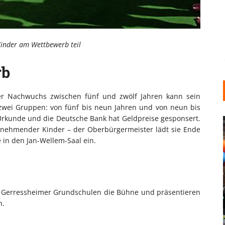
inder am Wettbewerb teil
rb
r Nachwuchs zwischen fünf und zwölf Jahren kann sein
 zwei Gruppen: von fünf bis neun Jahren und von neun bis
e Urkunde und die Deutsche Bank hat Geldpreise gesponsert.
eilnehmender Kinder – der Oberbürgermeister lädt sie Ende
 in den Jan-Wellem-Saal ein.
INDUSTRIELLER CHIC: WIE
r Gerressheimer Grundschulen die Bühne und präsentieren
KUNSTSTOFFFENSTER DEN
n.
LOFT-STIL IN IHREM