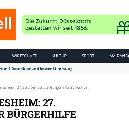
WIRTSCHAFT
KULTUR
SPORT
AM RAND(
rt mit Dosenbier und bester Stimmung
rresheim: 27. Straßenfest der Bürgerhilfe Gerresheim
SHEIM: 27.
 BÜRGERHILFE G