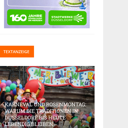
TEXTANZEIGE
KARNEVAL UND ROSENMONTAG:
WARUM DIE TRADITIONEN IN
DÜSSELDORF BIS HEUTE
BEAUTY-IN
LEBENDIG BLEIBEN