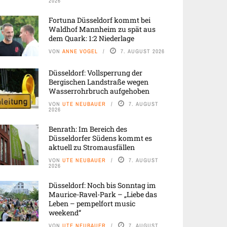
2026
Fortuna Düsseldorf kommt bei
Waldhof Mannheim zu spät aus
dem Quark: 1:2 Niederlage
VON
ANNE VOGEL
7. AUGUST 2026
Düsseldorf: Vollsperrung der
Bergischen Landstraße wegen
Wasserrohrbruch aufgehoben
VON
UTE NEUBAUER
7. AUGUST
2026
Benrath: Im Bereich des
Düsseldorfer Südens kommt es
aktuell zu Stromausfällen
VON
UTE NEUBAUER
7. AUGUST
2026
Düsseldorf: Noch bis Sonntag im
Maurice-Ravel-Park – „Liebe das
Leben – pempelfort music
weekend“
VON
UTE NEUBAUER
7. AUGUST