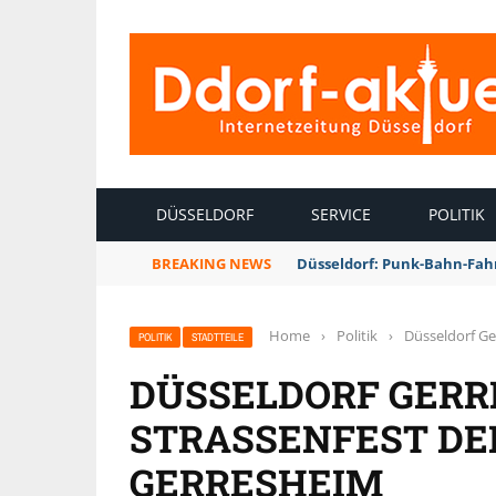
INTERNETZEITUNG DÜSSELDORF
DÜSSELDORF
SERVICE
POLITIK
BREAKING NEWS
Düsseldorf: Punk-Bahn-Fah
Home
›
Politik
›
Düsseldorf Ge
POLITIK
STADTTEILE
DÜSSELDORF GERRE
STRASSENFEST DER
ERRESHEIM