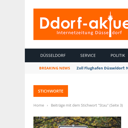
INTERNETZEITUNG DÜSSELDORF
DÜSSELDORF
SERVICE
POLITIK
BREAKING NEWS
Zoll Flughafen Düsseldorf:
STICHWORTE
Home
›
Beiträge mit dem Stichwort "Stau"
(Seite 3)