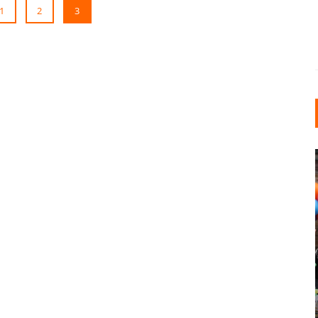
1
2
3
INDUSTRIELLER CHIC: WIE
KUNSTSTOFFFENSTER DEN
LOFT-STIL IN IHREM
EINFAMILIENHAUS