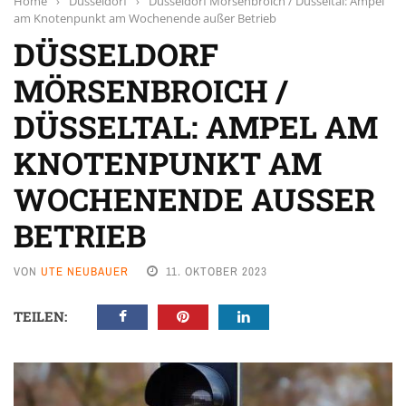
Home
›
Düsseldorf
›
Düsseldorf Mörsenbroich / Düsseltal: Ampel
am Knotenpunkt am Wochenende außer Betrieb
DÜSSELDORF
MÖRSENBROICH /
DÜSSELTAL: AMPEL AM
KNOTENPUNKT AM
WOCHENENDE AUSSER B
ETRIEB
VON
UTE NEUBAUER
11. OKTOBER 2023
TEILEN: