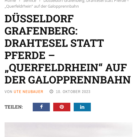
Home
›
Service
›
Düsseldorf Grafenberg: Drahtesel statt Pferde –
„Querfeldrhein“ auf der Galopprennbahn
DÜSSELDORF
GRAFENBERG:
DRAHTESEL STATT
PFERDE –
„QUERFELDRHEIN“ AUF
DER GALOPPRENNBAHN
VON
UTE NEUBAUER
10. OKTOBER 2023
TEILEN: