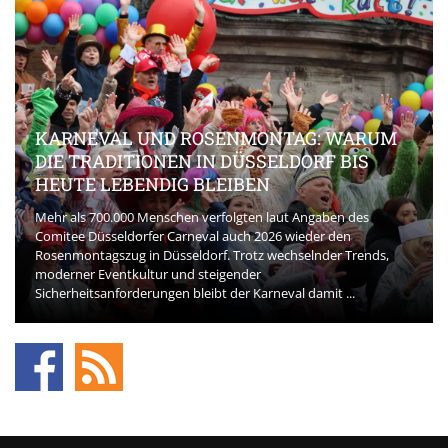
KARNEVAL UND ROSENMONTAG: WARUM
DIE TRADITIONEN IN DÜSSELDORF BIS
HEUTE LEBENDIG BLEIBEN
Mehr als 700.000 Menschen verfolgten laut Angaben des
Comitee Düsseldorfer Carneval auch 2026 wieder den
Rosenmontagszug in Düsseldorf. Trotz wechselnder Trends,
moderner Eventkultur und steigender
Sicherheitsanforderungen bleibt der Karneval damit ...