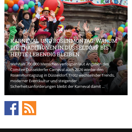
KARNEVAL UND ROSENMONTAG: WARUM
DIE TRADITIONEN IN DÜSSELDORF BIS
HEUTE LEBENDIG BLEIBEN
Mehr als 700.000 Menschen verfolgten laut Angaben des
Comitee Düsseldorfer Carneval auch 2026 wieder den
Rosenmontagszug in Düsseldorf. Trotz wechselnder Trends,
moderner Eventkultur und steigender
Sicherheitsanforderungen bleibt der Karneval damit ...