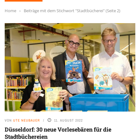
Home
›
Beiträge mit dem Stichwort "Stadtbücherei"
(Seite 2)
VON
UTE NEUBAUER
11. AUGUST 2022
Düsseldorf: 30 neue Vorlesebären für die
Stadtbüchereien