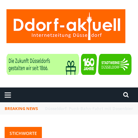
ZEITUNG DÜSSELDORF
BREAKING NEWS
Düsseldorf: Rheinbahn testet Technik zur Kon
STICHWORTE