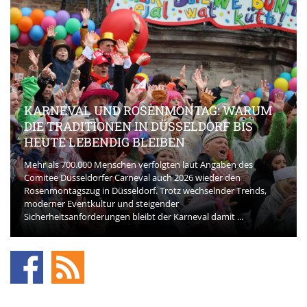
KARNEVAL UND ROSENMONTAG: WARUM
DIE TRADITIONEN IN DÜSSELDORF BIS
HEUTE LEBENDIG BLEIBEN
Mehr als 700.000 Menschen verfolgten laut Angaben des
Comitee Düsseldorfer Carneval auch 2026 wieder den
Rosenmontagszug in Düsseldorf. Trotz wechselnder Trends,
moderner Eventkultur und steigender
Sicherheitsanforderungen bleibt der Karneval damit ...