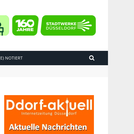
E) NOTIERT
kend“