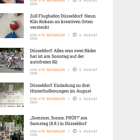
VON
UTE NEUBAUER
6. AUGUST
2026
Zoll Flughafen Düsseldorf: Neun
Kilo Kokain an kreativen Orten
versteckt
VON
UTE NEUBAUER
6. AUGUST
2026
Düsseldorf: Alles was zwei Räder
hat ist am Sonntag auf der
autofreien Kö
VON
UTE NEUBAUER
6. AUGUST
2026
Düsseldorf: Einladung zu drei
Hinterhoflesungen im August
VON
UTE NEUBAUER
6. AUGUST
2026
„Sommer, Sonne, PRÜF!“ am
Samstag (8.8.) in Düsseldorf
VON
UTE NEUBAUER
6. AUGUST
2026