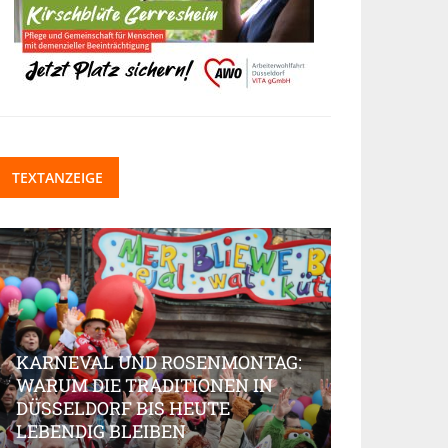
TEXTANZEIGE
KARNEVAL UND ROSENMONTAG:
WARUM DIE TRADITIONEN IN
DÜSSELDORF BIS HEUTE
BEAUTY-IN
LEBENDIG BLEIBEN