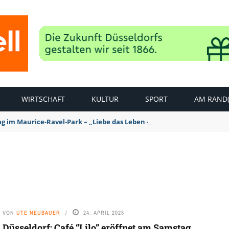
WIRTSCHAFT
KULTUR
SPORT
AM RAND(
ag im Maurice-Ravel-Park – „Liebe das Leben – pempelfort music wee
VON
UTE NEUBAUER
24. APRIL 2025
Düsseldorf: Café “Lilo” eröffnet am Samstag