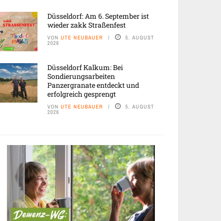
Düsseldorf: Am 6. September ist
wieder zakk Straßenfest
VON
UTE NEUBAUER
5. AUGUST
2026
Düsseldorf Kalkum: Bei
Sondierungsarbeiten
Panzergranate entdeckt und
erfolgreich gesprengt
VON
UTE NEUBAUER
5. AUGUST
2026