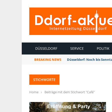
INTERNETZEITUNG DÜSSELDORF
DÜSSELDORF
SERVICE
POLITIK
BREAKING NEWS
Düsseldorf: Noch bis Sonnt
STICHWORTE
Home
›
Beiträge mit dem Stichwort "Café"