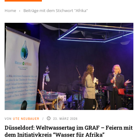
Home
›
Beiträge mit dem Stichwort "Afrika"
VON
UTE NEUBAUER
23. MÄRZ 2026
Düsseldorf: Weltwassertag im GRAF – Feiern mit
dem Initiativkreis “Wasser für Afrika”