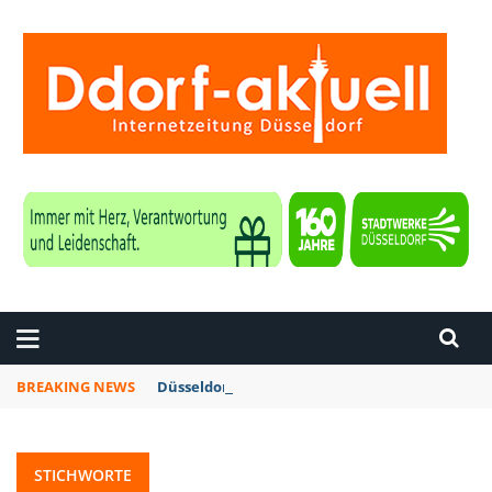
ZEITUNG DÜSSELDORF
BREAKING NEWS
Düsseldorf: Vollsperrung der Bergischen Lan
STICHWORTE