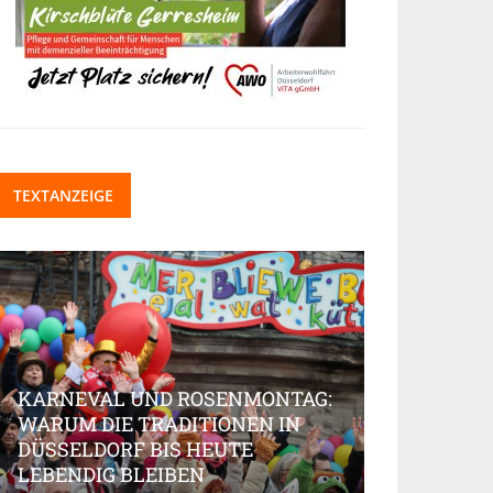
TEXTANZEIGE
KARNEVAL UND ROSENMONTAG:
WARUM DIE TRADITIONEN IN
DÜSSELDORF BIS HEUTE
BEAUTY-IN
LEBENDIG BLEIBEN