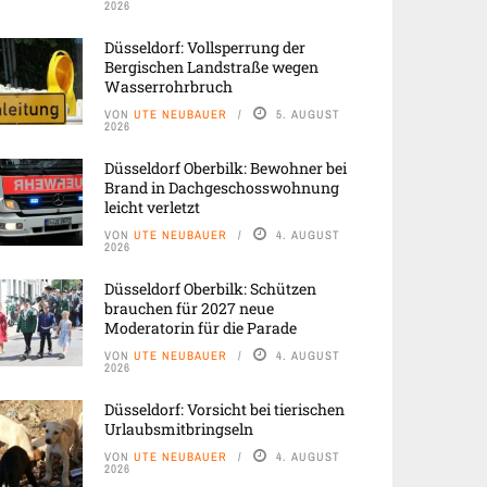
2026
Düsseldorf: Vollsperrung der
Bergischen Landstraße wegen
Wasserrohrbruch
VON
UTE NEUBAUER
5. AUGUST
2026
Düsseldorf Oberbilk: Bewohner bei
Brand in Dachgeschosswohnung
leicht verletzt
VON
UTE NEUBAUER
4. AUGUST
2026
Düsseldorf Oberbilk: Schützen
brauchen für 2027 neue
Moderatorin für die Parade
VON
UTE NEUBAUER
4. AUGUST
2026
Düsseldorf: Vorsicht bei tierischen
Urlaubsmitbringseln
VON
UTE NEUBAUER
4. AUGUST
2026