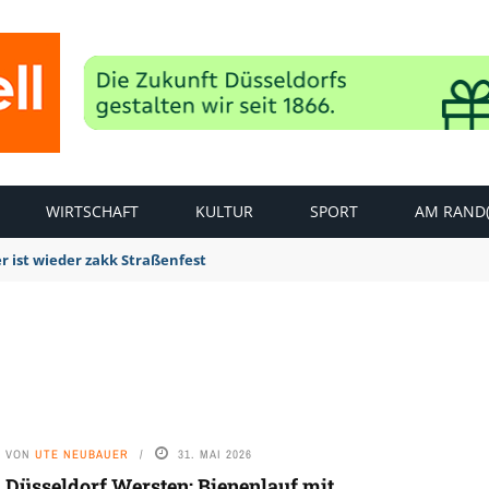
WIRTSCHAFT
KULTUR
SPORT
AM RAND(
r ist wieder zakk Straßenfest
VON
UTE NEUBAUER
31. MAI 2026
Düsseldorf Wersten: Bienenlauf mit