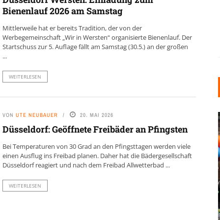
Bienenlauf 2026 am Samstag
Mittlerweile hat er bereits Tradition, der von der
Werbegemeinschaft „Wir in Wersten“ organisierte Bienenlauf. Der
Startschuss zur 5. Auflage fällt am Samstag (30.5.) an der großen
...
WEITERLESEN
VON
UTE NEUBAUER
20. MAI 2026
Düsseldorf: Geöffnete Freibäder an Pfingsten
Bei Temperaturen von 30 Grad an den Pfingsttagen werden viele
einen Ausflug ins Freibad planen. Daher hat die Bädergesellschaft
Düsseldorf reagiert und nach dem Freibad Allwetterbad ...
INDUSTRIELLER CHIC: WIE
WEITERLESEN
KUNSTSTOFFFENSTER DEN
LOFT-STIL IN IHREM
EINFAMILIENHAUS