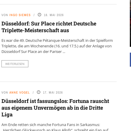
UNTERSTÜTZEN
VON
INGO SIEMES
18. MAI 2026
Die Inspiration des industriellen Chics sind die
Werkshallen des Industriezeitalters. Die Basis für
Düsseldorf: Sur Place richtet Deutsche
diesen Stil sind große Räume, schlicht gehalten
Triplette-Meisterschaft aus
mit rustikalen Elementen und großen
Fensterflächen. Wie so vieles wurde ...
Es war die 49. Deutsche Pétanque-Meisterschaft in der Spielform
Triplette, die am Wochenende (16. und 17.5.) auf der Anlage von
Düsseldorf Sur Place an der Pariser ...
WEITERLESEN
VON
ANNE VOGEL
17. MAI 2026
Düsseldorf ist fassungslos: Fortuna rauscht
aus eigenem Unvermögen ab in die Dritte
Liga
Am Ende retten sich manche Fortuna Fans in Sarkasmus:
„Herzlichen Glückwunsch an Klaus Allofs“, schreibt ein Fan auf