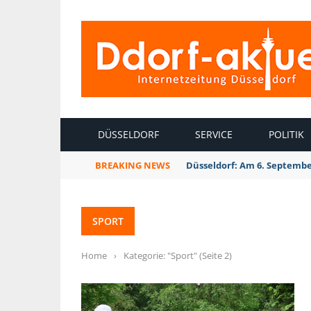
INTERNETZEITUNG DÜSSELDORF
DÜSSELDORF
SERVICE
POLITIK
BREAKING NEWS
Düsseldorf: Am 6. Septembe
SPORT
Home
›
Kategorie: "Sport"
(Seite 2)