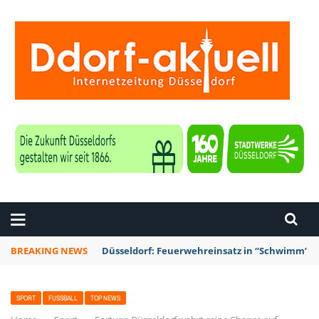
ZEITUNG DÜSSELDORF
BREAKING NEWS
Düsseldorf: Feuerwehreinsatz in “Schwimm’ in 
SPORT
FUSSBALL
TOP NEWS