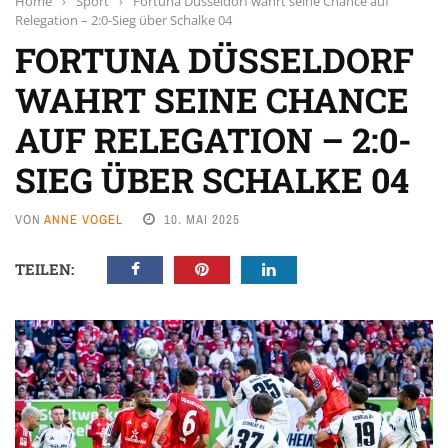
Home
›
Sport
›
Fortuna Düsseldorf wahrt seine Chance auf
Relegation – 2:0-Sieg über Schalke 04
FORTUNA DÜSSELDORF
WAHRT SEINE CHANCE
AUF RELEGATION – 2:0-
SIEG ÜBER SCHALKE 04
VON
ANNE VOGEL
10. MAI 2025
TEILEN: