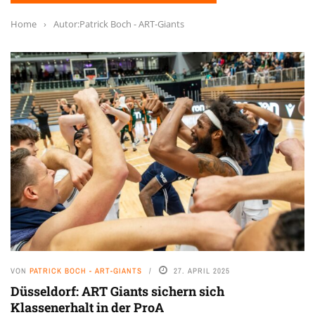
Home
›
Autor:Patrick Boch - ART-Giants
VON
PATRICK BOCH - ART-GIANTS
27. APRIL 2025
Düsseldorf: ART Giants sichern sich
Klassenerhalt in der ProA