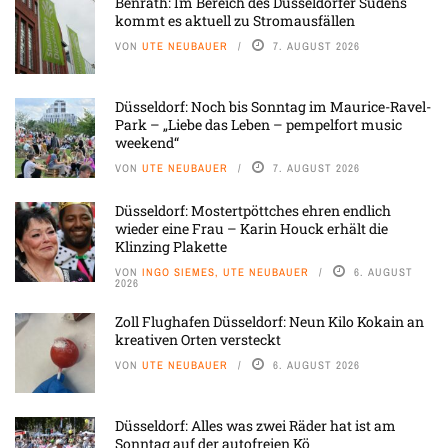
Benrath: Im Bereich des Düsseldorfer Südens
kommt es aktuell zu Stromausfällen
VON
UTE NEUBAUER
7. AUGUST 2026
Düsseldorf: Noch bis Sonntag im Maurice-Ravel-
Park – „Liebe das Leben – pempelfort music
weekend“
VON
UTE NEUBAUER
7. AUGUST 2026
Düsseldorf: Mostertpöttches ehren endlich
wieder eine Frau – Karin Houck erhält die
Klinzing Plakette
VON
INGO SIEMES, UTE NEUBAUER
6. AUGUST
2026
Zoll Flughafen Düsseldorf: Neun Kilo Kokain an
kreativen Orten versteckt
VON
UTE NEUBAUER
6. AUGUST 2026
Düsseldorf: Alles was zwei Räder hat ist am
Sonntag auf der autofreien Kö