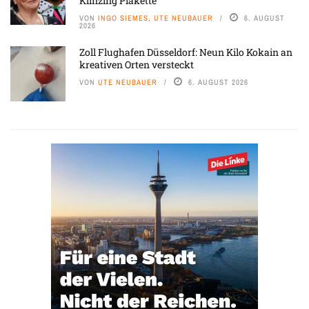
Klinzing Plakette
VON
INGO SIEMES, UTE NEUBAUER
6. AUGUST
2026
Zoll Flughafen Düsseldorf: Neun Kilo Kokain an
kreativen Orten versteckt
VON
UTE NEUBAUER
6. AUGUST 2026