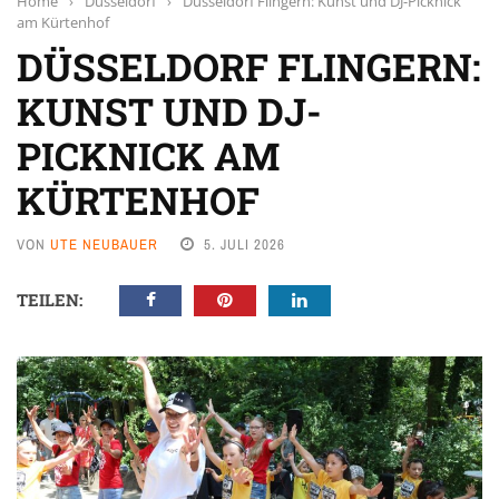
Home
›
Düsseldorf
›
Düsseldorf Flingern: Kunst und DJ-Picknick
am Kürtenhof
DÜSSELDORF FLINGERN:
KUNST UND DJ-
PICKNICK AM
KÜRTENHOF
VON
UTE NEUBAUER
5. JULI 2026
TEILEN: