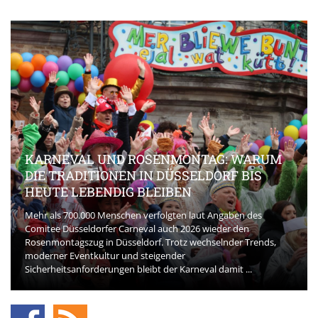
KARNEVAL UND ROSENMONTAG: WARUM
DIE TRADITIONEN IN DÜSSELDORF BIS
HEUTE LEBENDIG BLEIBEN
Mehr als 700.000 Menschen verfolgten laut Angaben des
Comitee Düsseldorfer Carneval auch 2026 wieder den
Rosenmontagszug in Düsseldorf. Trotz wechselnder Trends,
moderner Eventkultur und steigender
Sicherheitsanforderungen bleibt der Karneval damit ...