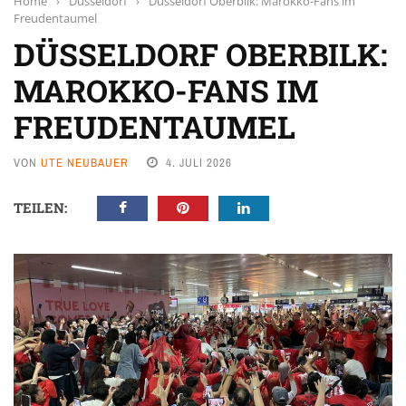
Home
›
Düsseldorf
›
Düsseldorf Oberbilk: Marokko-Fans im
Freudentaumel
DÜSSELDORF OBERBILK:
MAROKKO-FANS IM
FREUDENTAUMEL
VON
UTE NEUBAUER
4. JULI 2026
TEILEN: