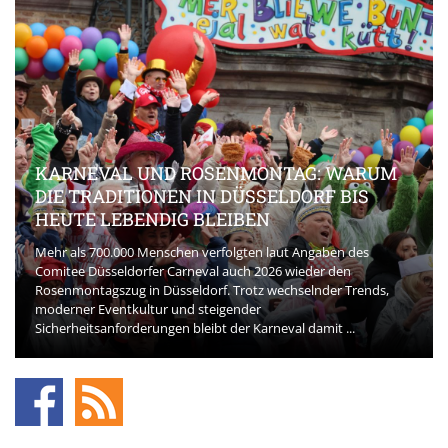
KARNEVAL UND ROSENMONTAG: WARUM
DIE TRADITIONEN IN DÜSSELDORF BIS
HEUTE LEBENDIG BLEIBEN
Mehr als 700.000 Menschen verfolgten laut Angaben des
Comitee Düsseldorfer Carneval auch 2026 wieder den
Rosenmontagszug in Düsseldorf. Trotz wechselnder Trends,
moderner Eventkultur und steigender
Sicherheitsanforderungen bleibt der Karneval damit ...