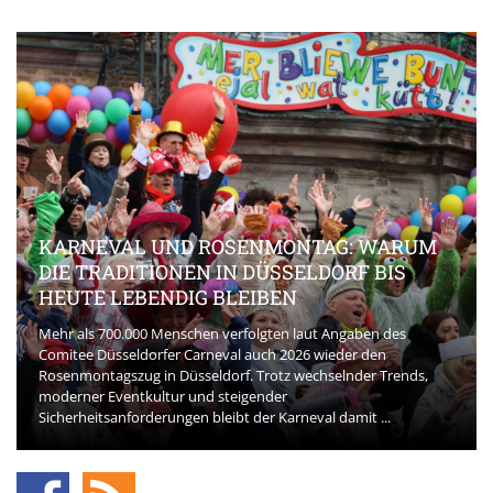
KARNEVAL UND ROSENMONTAG: WARUM
DIE TRADITIONEN IN DÜSSELDORF BIS
HEUTE LEBENDIG BLEIBEN
Mehr als 700.000 Menschen verfolgten laut Angaben des
Comitee Düsseldorfer Carneval auch 2026 wieder den
Rosenmontagszug in Düsseldorf. Trotz wechselnder Trends,
moderner Eventkultur und steigender
Sicherheitsanforderungen bleibt der Karneval damit ...