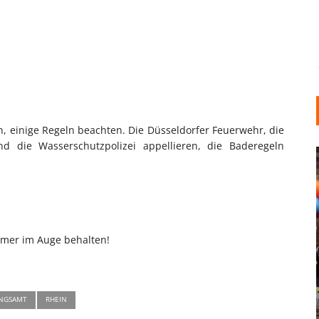
, einige Regeln beachten. Die Düsseldorfer Feuerwehr, die
 die Wasserschutzpolizei appellieren, die Baderegeln
.
mmer im Auge behalten!
INDUSTRIELLER CHIC: WIE
KUNSTSTOFFFENSTER DEN
LOFT-STIL IN IHREM
EINFAMILIENHAUS
NGSAMT
RHEIN
UNTERSTÜTZEN