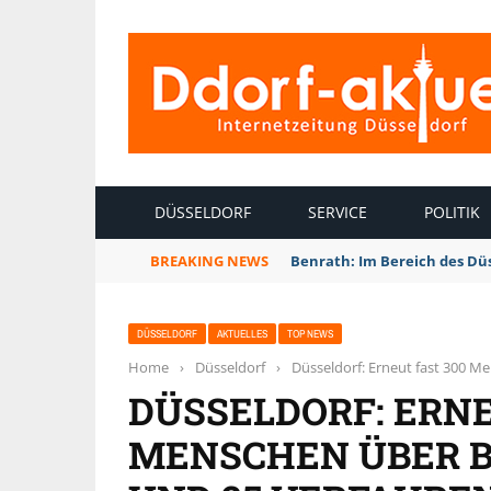
INTERNETZEITUNG DÜSSELDORF
DÜSSELDORF
SERVICE
POLITIK
BREAKING NEWS
Benrath: Im Bereich des Dü
DÜSSELDORF
AKTUELLES
TOP NEWS
Home
›
Düsseldorf
›
Düsseldorf: Erneut fast 300 M
DÜSSELDORF: ERNE
MENSCHEN ÜBER 