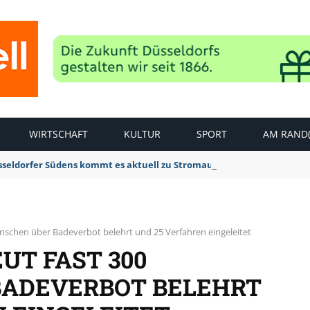
WIRTSCHAFT
KULTUR
SPORT
AM RAND(
sseldorfer Südens kommt es aktuell zu Stromausfällen
enschen über Badeverbot belehrt und 25 Verfahren eingeleitet
UT FAST 300
BADEVERBOT BELEHRT