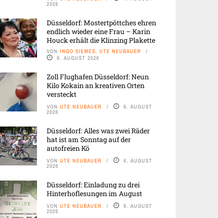
2026
Düsseldorf: Mostertpöttches ehren
endlich wieder eine Frau – Karin
Houck erhält die Klinzing Plakette
VON
INGO SIEMES, UTE NEUBAUER
6. AUGUST 2026
Zoll Flughafen Düsseldorf: Neun
Kilo Kokain an kreativen Orten
versteckt
VON
UTE NEUBAUER
6. AUGUST
2026
Düsseldorf: Alles was zwei Räder
hat ist am Sonntag auf der
autofreien Kö
VON
UTE NEUBAUER
6. AUGUST
2026
Düsseldorf: Einladung zu drei
Hinterhoflesungen im August
VON
UTE NEUBAUER
6. AUGUST
2026