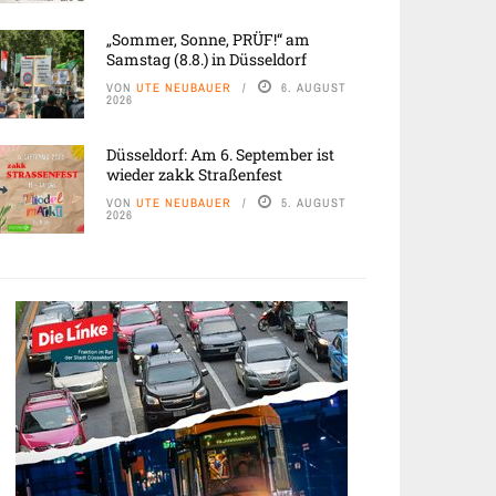
„Sommer, Sonne, PRÜF!“ am
Samstag (8.8.) in Düsseldorf
VON
UTE NEUBAUER
6. AUGUST
2026
Düsseldorf: Am 6. September ist
wieder zakk Straßenfest
VON
UTE NEUBAUER
5. AUGUST
2026