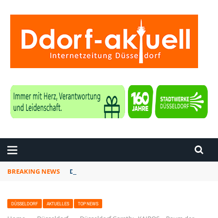
ZEITUNG DÜSSELDORF
BREAKING NEWS
Düsseldorf: Vollsperrung der Bergischen Lan
DÜSSELDORF
AKTUELLES
TOP NEWS