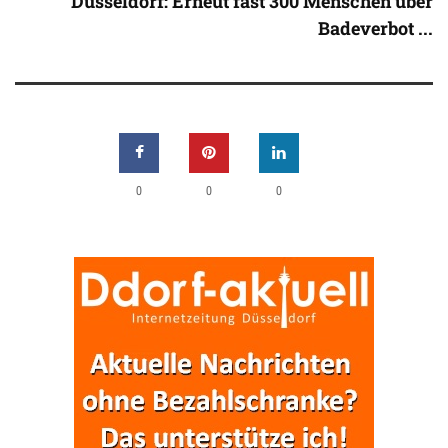
Düsseldorf: Erneut fast 300 Menschen über
Badeverbot ...
0
0
0