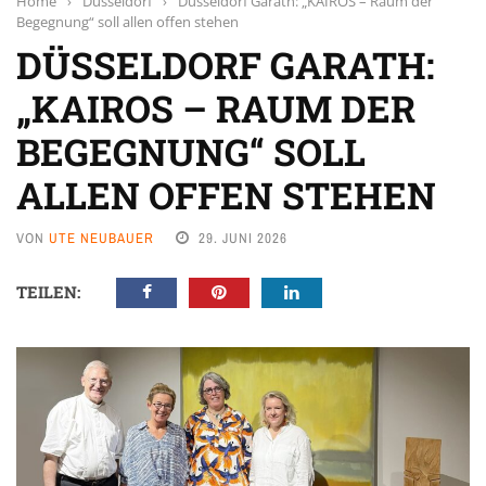
Home
›
Düsseldorf
›
Düsseldorf Garath: „KAIROS – Raum der
Begegnung“ soll allen offen stehen
DÜSSELDORF GARATH:
„KAIROS – RAUM DER
BEGEGNUNG“ SOLL
ALLEN OFFEN STEHEN
VON
UTE NEUBAUER
29. JUNI 2026
TEILEN: