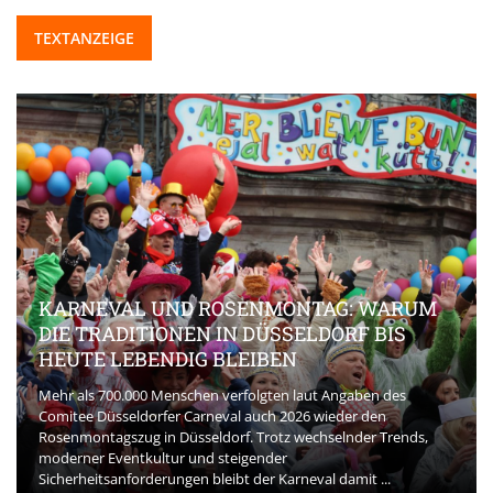
TEXTANZEIGE
KARNEVAL UND ROSENMONTAG: WARUM
DIE TRADITIONEN IN DÜSSELDORF BIS
HEUTE LEBENDIG BLEIBEN
Mehr als 700.000 Menschen verfolgten laut Angaben des
Comitee Düsseldorfer Carneval auch 2026 wieder den
Rosenmontagszug in Düsseldorf. Trotz wechselnder Trends,
moderner Eventkultur und steigender
Sicherheitsanforderungen bleibt der Karneval damit ...