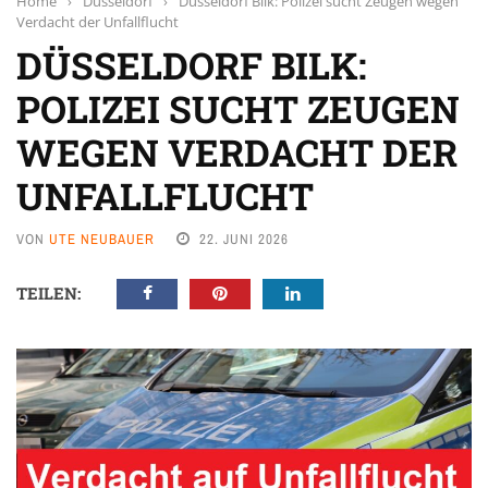
Home
›
Düsseldorf
›
Düsseldorf Bilk: Polizei sucht Zeugen wegen
Verdacht der Unfallflucht
DÜSSELDORF BILK:
POLIZEI SUCHT ZEUGEN
WEGEN VERDACHT DER
UNFALLFLUCHT
VON
UTE NEUBAUER
22. JUNI 2026
TEILEN: