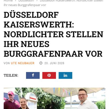
Home
›
Düsseldorf
›
Düsseldorf Kaiserswerth: Nordlichter stellen
ihr neues Burggrafenpaar vor
DÜSSELDORF
KAISERSWERTH:
NORDLICHTER STELLEN
IHR NEUES
BURGGRAFENPAAR VOR
VON
UTE NEUBAUER
20. JUNI 2026
TEILEN: