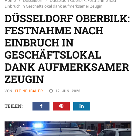
Home
›
Düsseldorf
›
Düsseldorf Oberbilk: Festnahme nach
Einbruch in Geschäftslokal dank aufmerksamer Zeugin
DÜSSELDORF OBERBILK:
FESTNAHME NACH
EINBRUCH IN
GESCHÄFTSLOKAL
DANK AUFMERKSAMER
ZEUGIN
VON
UTE NEUBAUER
12. JUNI 2026
TEILEN: